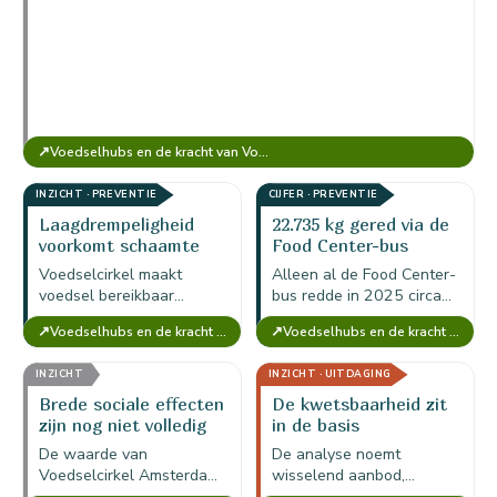
↗
Voedselhubs en de kracht van Voedselcirkel Amsterdam
INZICHT · PREVENTIE
CIJFER · PREVENTIE
Laagdrempeligheid
22.735 kg gered via de
voorkomt schaamte
Food Center-bus
Voedselcirkel maakt
Alleen al de Food Center-
voedsel bereikbaar
bus redde in 2025 circa
zonder mensen zichtbaar
22.735 kg voedsel;
↗
↗
Voedselhubs en de kracht van Voedselcirkel Amsterdam
Voedselhubs en de kracht van Voedselcirkel Amsterdam
als hulpbehoevend te
vervoer, koeling en
selecteren; privacy en
coördinatie zijn daarmee
INZICHT
INZICHT · UITDAGING
waardigheid zijn daarmee
directe impactmiddelen.
onderdeel van de
Brede sociale effecten
De kwetsbaarheid zit
maatschappelijke…
zijn nog niet volledig
in de basis
meegerekend
De waarde van
De analyse noemt
Voedselcirkel Amsterdam
wisselend aanbod,
is conservatief berekend;
beperkte logistiek,