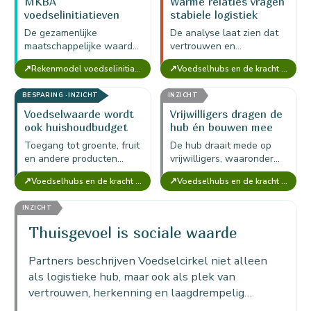
MKBA
Warme relaties vragen
voedselinitiatieven
stabiele logistiek
Amsterdam-Noord: 32
De gezamenlijke
De analyse laat zien dat
initiatieven samen
maatschappelijke waarde
vertrouwen en
circa €15 miljoen
van tweeëndertig
toegankelijkheid sterk zijn,
maatschappelijke
↗
↗
Rekenmodel voedselinitiatief — MKBA Food (versie voor 1 initiatief)
Voedselhubs en de kracht van Voedselcirkel Amsterdam
voedselinitiatieven in
maar duurzaam blijven
waarde per jaar
Amsterdam-Noord komt
alleen als aanbod,
BESPARING · INZICHT
INZICHT
uit op circa €15 miljoen
planning, koeling en
per jaar.
vervoer…
Voedselwaarde wordt
Vrijwilligers dragen de
ook huishoudbudget
hub én bouwen mee
Toegang tot groente, fruit
De hub draait mede op
en andere producten
vrijwilligers, waaronder
verlicht het
mensen met afstand tot
↗
↗
Voedselhubs en de kracht van Voedselcirkel Amsterdam
Voedselhubs en de kracht van Voedselcirkel Amsterdam
huishoudbudget en maakt
de arbeidsmarkt; hun
gezondere voeding
inzet levert zowel
INZICHT
bereikbaarder voor
operationele waarde als…
mensen met weinig
Thuisgevoel is sociale waarde
financiële…
Partners beschrijven Voedselcirkel niet alleen
als logistieke hub, maar ook als plek van
vertrouwen, herkenning en laagdrempelig
contact.