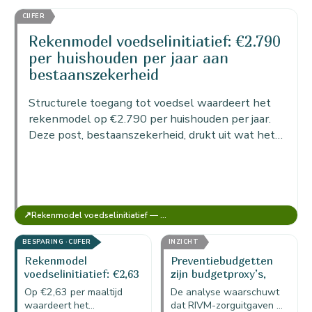
koppelt de hoeveelheid
voedsel, waardeert het…
CIJFER
uitstoot die met gered
voedsel en…
Rekenmodel voedselinitiatief: €2.790
per huishouden per jaar aan
bestaanszekerheid
Structurele toegang tot voedsel waardeert het
rekenmodel op €2.790 per huishouden per jaar.
Deze post, bestaanszekerheid, drukt uit wat het
waard is dat een huishouden het hele jaar door op
een
↗
Rekenmodel voedselinitiatief — MKBA Food (versie voor 1 initiatief)
BESPARING · CIJFER
INZICHT
Rekenmodel
Preventiebudgetten
voedselinitiatief: €2,63
zijn budgetproxy’s,
besparing per maaltijd
geen exacte raming
Op €2,63 per maaltijd
De analyse waarschuwt
in de portemonnee
waardeert het
dat RIVM-zorguitgaven en