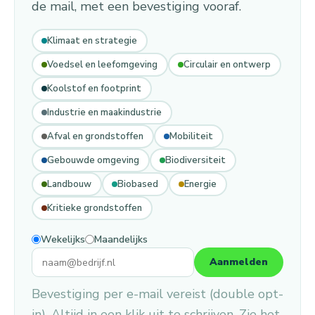
de mail, met een bevestiging vooraf.
Klimaat en strategie
Voedsel en leefomgeving
Circulair en ontwerp
Koolstof en footprint
Industrie en maakindustrie
Afval en grondstoffen
Mobiliteit
Gebouwde omgeving
Biodiversiteit
Landbouw
Biobased
Energie
Kritieke grondstoffen
Wekelijks
Maandelijks
Aanmelden
Bevestiging per e-mail vereist (double opt-
in). Altijd in een klik uit te schrijven. Zie het