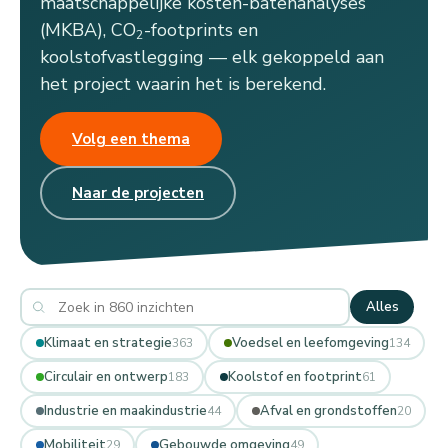
maatschappelijke kosten-batenanalyses
(MKBA), CO
-footprints en
2
koolstofvastlegging — elk gekoppeld aan
het project waarin het is berekend.
Volg een thema
Naar de projecten
Alles
Klimaat en strategie
Voedsel en leefomgeving
363
134
Circulair en ontwerp
Koolstof en footprint
183
61
Industrie en maakindustrie
Afval en grondstoffen
44
20
Mobiliteit
Gebouwde omgeving
29
49