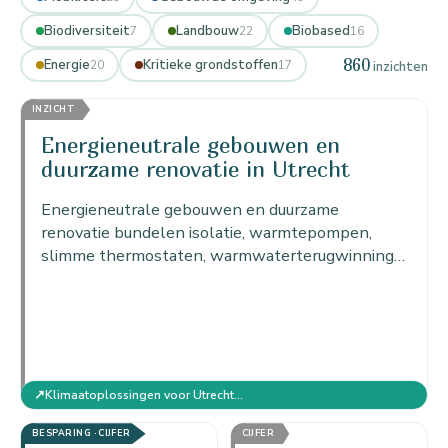
Biodiversiteit
Landbouw
Biobased
7
22
16
860
Energie
Kritieke grondstoffen
20
17
inzichten
INZICHT
Energieneutrale gebouwen en
duurzame renovatie in Utrecht
Energieneutrale gebouwen en duurzame
renovatie bundelen isolatie, warmtepompen,
slimme thermostaten, warmwaterterugwinning
en de circulerende douche tot gebouwen die
netto geen energie gebruiken.
↗
Klimaatoplossingen voor Utrecht: actieplan per sector
BESPARING · CIJFER
CIJFER