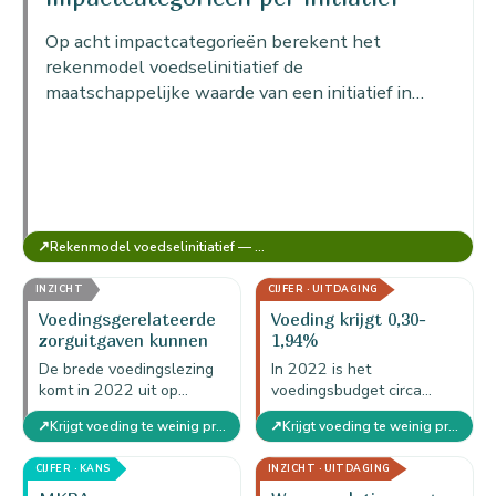
sociale…
Op acht impactcategorieën berekent het
rekenmodel voedselinitiatief de
maatschappelijke waarde van een initiatief in
euro's per jaar.
↗
Rekenmodel voedselinitiatief — MKBA Food (versie voor 1 initiatief)
INZICHT
CIJFER · UITDAGING
Voedingsgerelateerde
Voeding krijgt 0,30-
zorguitgaven kunnen
1,94%
€10,4 mld bedragen
preventiebudget
De brede voedingslezing
In 2022 is het
komt in 2022 uit op
voedingsbudget circa
€10,379 mld
€30,776 mln: 0,30% bij
↗
↗
Krijgt voeding te weinig preventiebudget?
Krijgt voeding te weinig preventiebudget?
zorguitgaven, inclusief
de brede
bloedsuiker, bloeddruk,
zorguitgavenlezing en
CIJFER · KANS
INZICHT · UITDAGING
overgewicht en LDL-
1,94% bij de smalle
cholesterol.
RIVM/VZinfo-lezing.