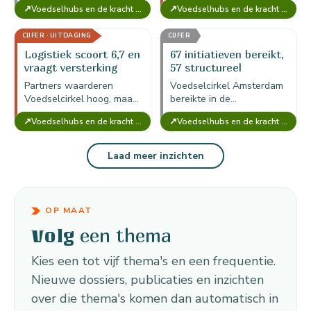
↗
↗
Voedselhubs en de kracht van Voedselcirkel Amsterdam
Voedselhubs en de kracht van Voedselcirkel Amsterdam
vertrouwen, ontmoeting,
koelcapaciteit, onzekere
stressreductie en
locaties en onvolledige
CIJFER · UITDAGING
CIJFER
netwerkvorming zijn niet
registratie als
volledig gemonetariseerd.
kwetsbaarheden van de
Logistiek scoort 6,7 en
67 initiatieven bereikt,
voedselhub.
vraagt versterking
57 structureel
Partners waarderen
Voedselcirkel Amsterdam
Voedselcirkel hoog, maar
bereikte in de
logistieke ondersteuning
momentopname 67
↗
↗
Voedselhubs en de kracht van Voedselcirkel Amsterdam
Voedselhubs en de kracht van Voedselcirkel Amsterdam
scoort gemiddeld 6,7; dit
initiatieven, waarvan circa
maakt vervoer, koeling en
57 structureel; de hub
planning de kern van
werkt dus als
Laad meer inzichten
versterking.
netwerklaag, niet als…
OP MAAT
een thema
Volg
Kies een tot vijf thema's en een frequentie.
Nieuwe dossiers, publicaties en inzichten
over die thema's komen dan automatisch in