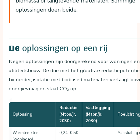
biomassa of langlevende materialen. Sommige
oplossingen doen beide.
oplossingen op een rij
De
Negen oplossingen zijn doorgerekend voor woningen en
utiliteitsbouw. De drie met het grootste reductiepotenti
hieronder; isolatie met biobased materialen verlaagt bo
energievraag en slaat CO₂ op.
Reductie
Vastlegging
Oplossing
(Mton/jr,
(Mton/jr,
Toelichtin
2030)
2030)
Warmtenetten
0,24–0,50
–
Aansluiting
(woningen)