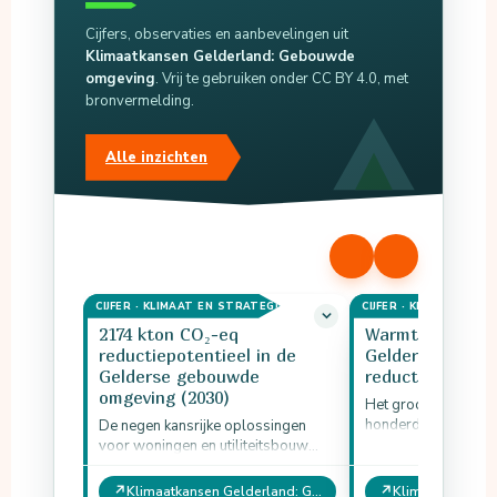
Cijfers, observaties en aanbevelingen uit
Klimaatkansen Gelderland: Gebouwde
omgeving
. Vrij te gebruiken onder CC BY 4.0, met
bronvermelding.
Alle inzichten
CIJFER · KLIMAAT EN STRATEGIE
CIJFER · KLIMAAT EN 
2174 kton CO₂-eq
Warmtenetten 
reductiepotentieel in de
Gelderland: 503
Gelderse gebouwde
reductiepotenti
omgeving (2030)
Het grootschalig aa
honderdduizenden 
De negen kansrijke oplossingen
duurzame warmtene
voor woningen en utiliteitsbouw
gekoppeld aan diep
hebben samen een potentie van
aquathermie, levert 
1049 kton CO₂-eq in het scenario
↗
↗
Klimaatkansen Gelderland: Gebouwde omgeving