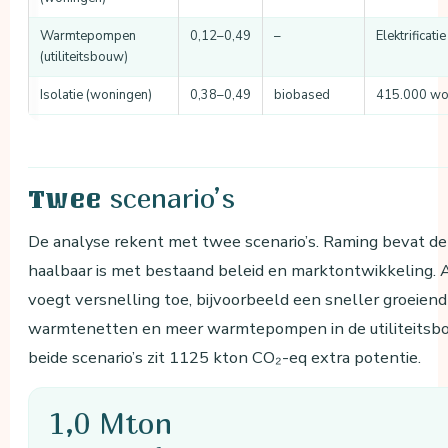
Warmtepompen
0,12–0,49
–
Elektrificat
(utiliteitsbouw)
Isolatie (woningen)
0,38–0,49
biobased
415.000 woni
scenario’s
Twee
De analyse rekent met twee scenario’s. Raming bevat de 
haalbaar is met bestaand beleid en marktontwikkeling. 
voegt versnelling toe, bijvoorbeeld een sneller groeien
warmtenetten en meer warmtepompen in de utiliteitsb
beide scenario’s zit 1125 kton CO₂-eq extra potentie.
1,0 Mton