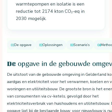
warmtepompen en isolatie is een
reductie tot 2174 kton CO₂-eq in
2030 mogelijk.
De opgave
Oplossingen
Scenario’s
Method
opgave in de gebouwde omgev
De
De uitstoot van de gebouwde omgeving in Gelderland kom
aardgas en elektriciteit voor het verwarmen, koelen en 
woningen en utiliteitsbouw. De grootste bron is het ene
van consumenten via cv-ketels, gevolgd door het
elektriciteitsverbruik van huishoudens en utiliteitsbouw.
opgave ligt bij de bestaande bouw: voor nieuwbouw is n