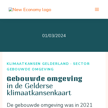
Ga
naar
de
inhoud
01/03/2024
KLIMAATKANSEN GELDERLAND · SECTOR
GEBOUWDE OMGEVING
Gebouwde omgeving
in de Gelderse
klimaatkansenkaart
De gebouwde omgeving was in 2021