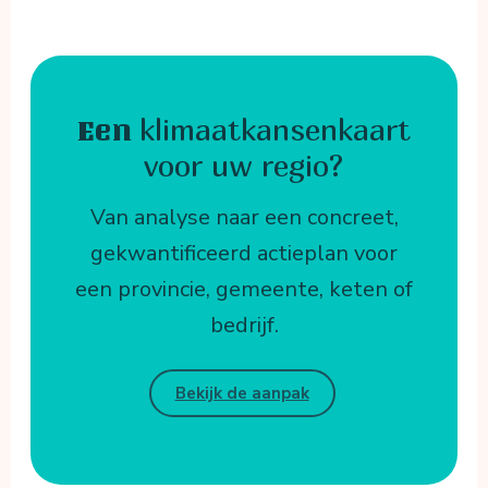
klimaatkansenkaart
Een
voor uw regio?
Van analyse naar een concreet,
gekwantificeerd actieplan voor
een provincie, gemeente, keten of
bedrijf.
Bekijk de aanpak