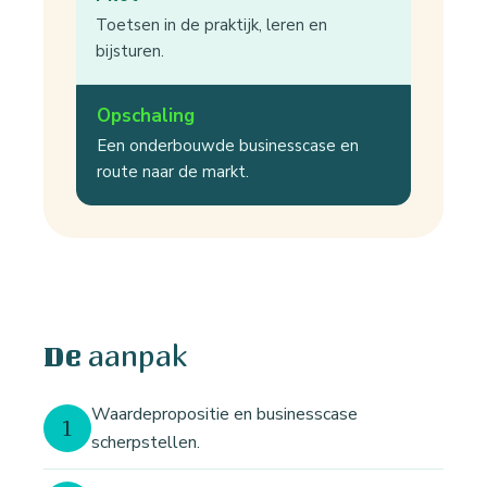
Toetsen in de praktijk, leren en
bijsturen.
Opschaling
Een onderbouwde businesscase en
route naar de markt.
aanpak
De
Waardepropositie en businesscase
1
scherpstellen.