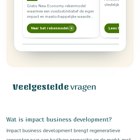
stedelijke voedselh
Gratis New Economy-rekenmodel
via coördinatie, en 
waarmee een voedselinitiatief de eigen
versterking…
impact en maatschappelijke waarde
berekent op acht categorieën, in Excel
of Google…
Naar het rekenmodel
Lees het rapport
vragen
Veelgestelde
Wat is impact business development?
Impact business development brengt regeneratieve