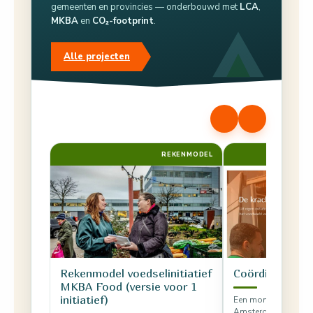
gemeenten en provincies — onderbouwd met
LCA
,
MKBA
en
CO₂-footprint
.
Alle projecten
REKENMODEL
RAP
Rekenmodel voedselinitiatief
Coördinatie bo
MKBA Food (versie voor 1
initiatief)
Een momentopname 
Amsterdam laat zie