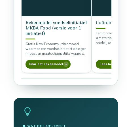
Rekenmodel voedselinitiatief
Coördinatie b
MKBA Food (versie voor 1
initiatief)
Een momentopname 
Amsterdam laat zie
stedelijke voedselh
Gratis New Economy-rekenmodel
via coördinatie, en
waarmee een voedselinitiatief de eigen
versterking…
impact en maatschappelijke waarde
berekent op acht categorieën, in Excel
of Google…
Naar het rekenmodel
Lees het rapport
WAT HET OPLEVERT