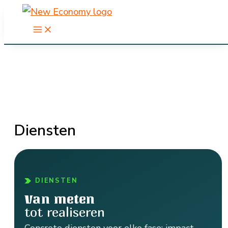
Ga
naar
de
inhoud
Diensten
DIENSTEN
Van meten
tot realiseren
Concrete diensten voor elke fase: impact