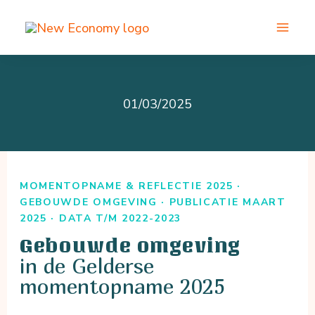
Ga
naar
de
inhoud
01/03/2025
MOMENTOPNAME & REFLECTIE 2025 ·
GEBOUWDE OMGEVING · PUBLICATIE MAART
2025 · DATA T/M 2022-2023
Gebouwde omgeving
in de Gelderse
momentopname 2025