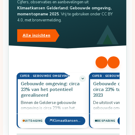
Cijfers, observaties en aanbevelingen uit
Klimaatkansen Gelderland: Gebouwde omgeving,
momentopname 2025
. Vrij te gebruiken onder CC BY
4.0, met bronvermelding.
Alle inzichten
CIJFER · GEBOUWDE OMGEVING
CIJFER · GEBOUWDE OMGE
Gebouwde omgeving: circa
Gebouwde omgevin
23% van het potentieel
circa 23% tussen 
gerealiseerd
2023
Binnen de Gelderse gebouwde
De uitstoot van de Gel
omgeving is circa 23% van het
gebouwde omgeving is
2030-potentieel gerealiseerd. De
2021 en 2023 met circ
resterende 77% vraagt versnelling
gedaald.
↗
↗
Klimaatkansen Gelderland: Gebouwde omgeving, momentopname 2025
UITDAGING
BESPARING
in renovatie, warmtepompen…