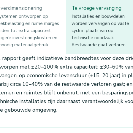
verdimensionering
Te vroege vervanging
ystemen ontworpen op
Installaties en bouwdelen
iekbelasting en ruime marges
worden vervangen op vaste
eiden tot extra capaciteit,
cycli in plaats van op
ogere investeringskosten en
technische noodzaak.
nnodig materiaalgebruik.
Restwaarde gaat verloren.
 rapport geeft indicatieve bandbreedtes voor deze dri
worpen met ±20–100% extra capaciteit; ±30–60% van
vangen, op economische levensduur (±15–20 jaar) in pl
rbij circa 10–40% van de restwaarde verloren gaat; e
temen en ruimtes blijft onbenut, met een besparingsp
hnische installaties zijn daarnaast verantwoordelijk vo
de gebouwde omgeving.