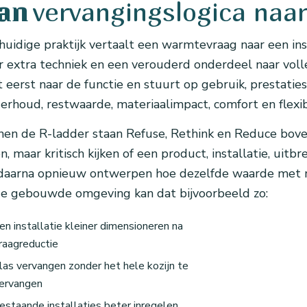
vervangingslogica na
an
huidige praktijk vertaalt een warmtevraag naar een in
r extra techniek en een verouderd onderdeel naar vo
kt eerst naar de functie en stuurt op gebruik, prestatie
erhoud, restwaarde, materiaalimpact, comfort en flexibi
nen de R-ladder staan Refuse, Rethink en Reduce bove
n, maar kritisch kijken of een product, installatie, uitbr
daarna opnieuw ontwerpen hoe dezelfde waarde met m
de gebouwde omgeving kan dat bijvoorbeeld zo:
en installatie kleiner dimensioneren na
raagreductie
las vervangen zonder het hele kozijn te
ervangen
estaande installaties beter inregelen