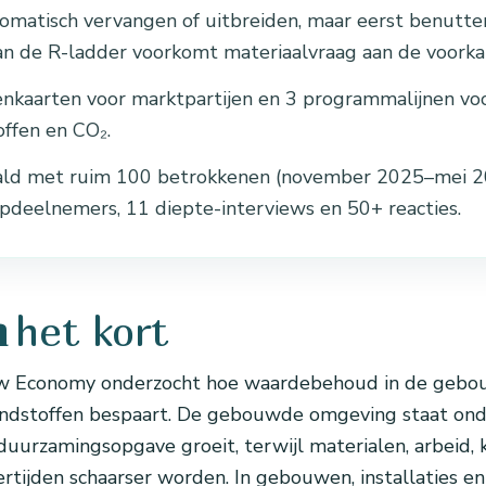
omatisch vervangen of uitbreiden, maar eerst benutten
n de R-ladder voorkomt materiaalvraag aan de voorka
nkaarten voor marktpartijen en 3 programmalijnen vo
ffen en CO₂.
ld met ruim 100 betrokkenen (november 2025–mei 202
deelnemers, 11 diepte-interviews en 50+ reacties.
het kort
n
 Economy onderzocht hoe waardebehoud in de gebo
ndstoffen bespaart. De gebouwde omgeving staat onde
duurzamingsopgave groeit, terwijl materialen, arbeid, k
ertijden schaarser worden. In gebouwen, installaties en