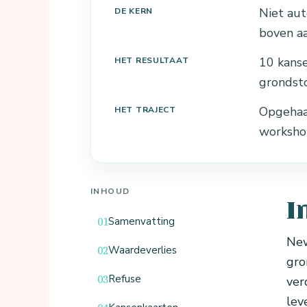
Niet aut
DE KERN
boven aa
10 kanse
HET RESULTAAT
grondsto
Opgehaa
HET TRAJECT
workshop
INHOUD
I
Samenvatting
New
Waardeverlies
gro
Refuse
ver
lev