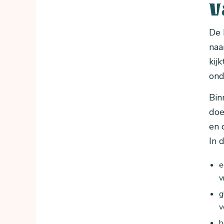
V
De 
naa
kij
ond
Bin
doe
en 
In 
e
v
g
v
b