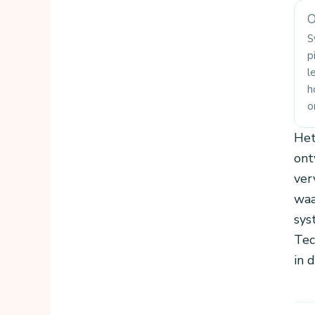
O
S
p
l
h
o
Het
ont
ver
waa
sys
Tec
in 