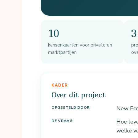
10
3
kansenkaarten voor private en
pr
marktpartijen
ove
KADER
Over dit project
New Eco
OPGESTELD DOOR
Hoe lev
DE VRAAG
welke ve