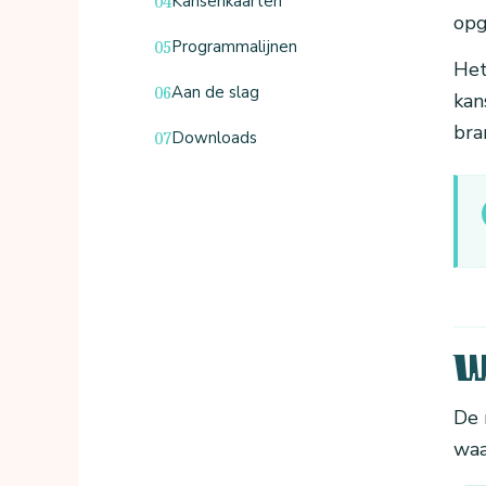
Kansenkaarten
opg
Programmalijnen
Het
Aan de slag
kan
bra
Downloads
W
De 
waa