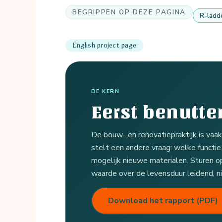
BEGRIPPEN OP DEZE PAGINA
R-ladd
English project page
DE KERN
Eerst benutte
De bouw- en renovatiepraktijk is va
stelt een andere vraag: welke functie
mogelijk nieuwe materialen. Sturen o
waarde over de levensduur leidend, ni
Download het rapport (PDF)