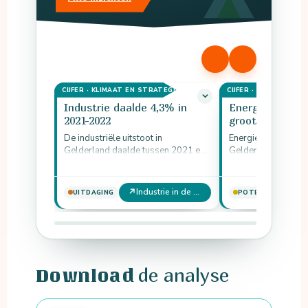
CIJFER · KLIMAAT EN STRATEGIE
CIJFER · KLIMAAT EN
Industrie daalde 4,3% in
Energie-efficiën
2021-2022
grootste indus
De industriële uitstoot in
Energie-efficiëntie 
Gelderland daalde tussen 2021 en
Gelderse industrie 
2022 van 3.706 naar 3.548 kton
reductiepotentieel.
CO₂-eq. Dat is een daling…
↗
↗
Industrie in de Gelderse momentopname 2025
UITDAGING
POTENTIE
de analyse
Download