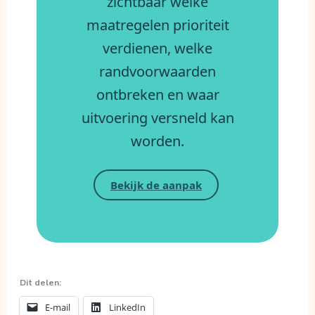
zichtbaar welke
maatregelen prioriteit
verdienen, welke
randvoorwaarden
ontbreken en waar
uitvoering versneld kan
worden.
Bekijk de aanpak
Dit delen:
E-mail
LinkedIn