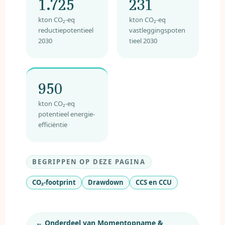
1.725
231
kton CO₂-eq
kton CO₂-eq
reductiepotentieel
vastleggingspoten
2030
tieel 2030
950
kton CO₂-eq
potentieel energie-
efficiëntie
BEGRIPPEN OP DEZE PAGINA
CO₂-footprint
Drawdown
CCS en CCU
← Onderdeel van Momentopname &