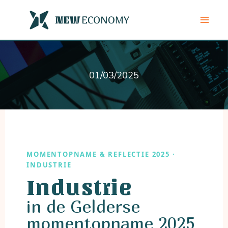
Ga
naar
de
inhoud
01/03/2025
MOMENTOPNAME & REFLECTIE 2025 ·
INDUSTRIE
Industrie
in de Gelderse
momentopname 2025