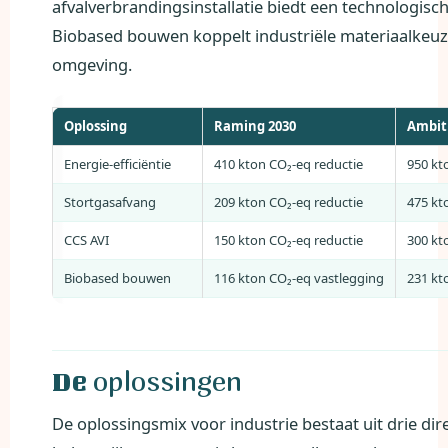
afvalverbrandingsinstallatie biedt een technologisch
Biobased bouwen koppelt industriële materiaalkeuze
omgeving.
Oplossing
Raming 2030
Ambit
Energie-efficiëntie
410 kton CO₂-eq reductie
950 kt
Stortgasafvang
209 kton CO₂-eq reductie
475 kt
CCS AVI
150 kton CO₂-eq reductie
300 kt
Biobased bouwen
116 kton CO₂-eq vastlegging
231 kt
oplossingen
De
De oplossingsmix voor industrie bestaat uit drie di