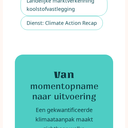
Landelijke marktverkenning
koolstofvastlegging
Dienst: Climate Action Recap
Van
momentopname
naar uitvoering
Een gekwantificeerde
klimaataanpak maakt