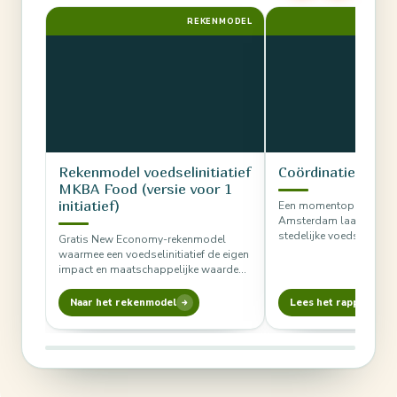
REKENMODEL
RAPPOR
Rekenmodel voedselinitiatief
Coördinatie bove
MKBA Food (versie voor 1
initiatief)
Een momentopname van
Amsterdam laat zien ho
stedelijke voedselhub w
Gratis New Economy-rekenmodel
via coördinatie, en welk
waarmee een voedselinitiatief de eigen
versterking…
impact en maatschappelijke waarde
berekent op acht categorieën, in Excel
of Google…
Naar het rekenmodel
Lees het rapport