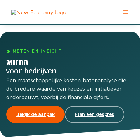
Ga
naar
de
inhoud
METEN EN INZICHT
MKBA
voor bedrijven
Een maatschappelijke kosten-batenanalyse die
de bredere waarde van keuzes en initiatieven
onderbouwt, voorbij de financiële cijfers.
Bekijk de aanpak
Plan een gesprek