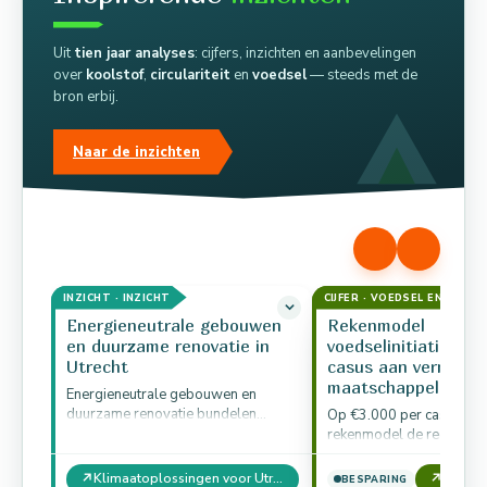
Uit
tien jaar analyses
: cijfers, inzichten en aanbevelingen
over
koolstof
,
circulariteit
en
voedsel
— steeds met de
bron erbij.
Naar de inzichten
INZICHT · INZICHT
CIJFER · VOEDSEL EN LEEF
Energieneutrale gebouwen
Rekenmodel
en duurzame renovatie in
voedselinitiatief: €3
Utrecht
casus aan vermede
maatschappelijke l
Energieneutrale gebouwen en
duurzame renovatie bundelen
Op €3.000 per casus waa
isolatie, warmtepompen, slimme
rekenmodel de reductie 
thermostaten,
maatschappelijke lasten:
warmwaterterugwinning en de
formele hulp doordat ee
↗
↗
Klimaatoplossingen voor Utrecht: actieplan per sector
BESPARING