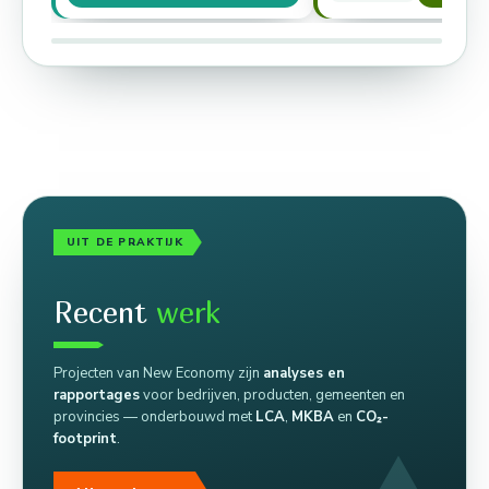
circulerende douche tot gebouwen
voedselinitiatief informee
die netto geen…
signaleert…
UIT DE PRAKTIJK
Recent
werk
Projecten van New Economy zijn
analyses en
rapportages
voor bedrijven, producten, gemeenten en
provincies — onderbouwd met
LCA
,
MKBA
en
CO₂-
footprint
.