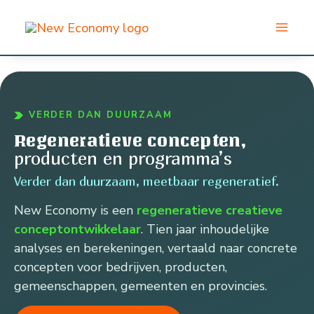
Ga
naar
de
inhoud
VERDER DAN DUURZAAM
Regeneratieve concepten,
producten en programma’s
Verder dan duurzaam, meetbaar regeneratief.
New Economy is een
regeneratieve creatieve
conceptontwikkelaar
. Tien jaar inhoudelijke
analyses en berekeningen, vertaald naar concrete
concepten voor bedrijven, producten,
gemeenschappen, gemeenten en provincies.