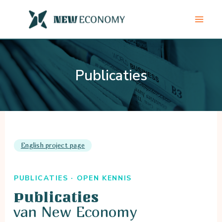
Ga
naar
de
inhoud
Publicaties
English project page
PUBLICATIES · OPEN KENNIS
Publicaties
van New Economy