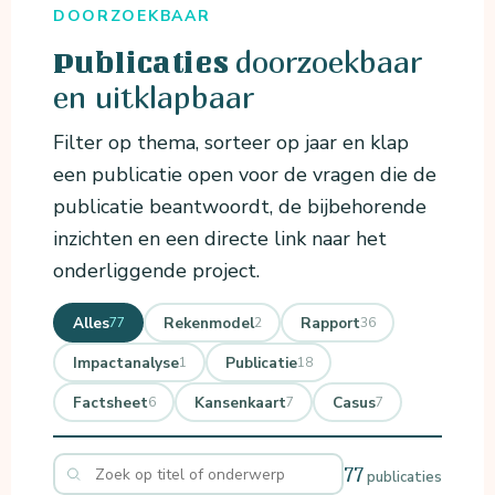
DOORZOEKBAAR
doorzoekbaar
Publicaties
en uitklapbaar
Filter op thema, sorteer op jaar en klap
een publicatie open voor de vragen die de
publicatie beantwoordt, de bijbehorende
inzichten en een directe link naar het
onderliggende project.
Alles
Rekenmodel
Rapport
77
2
36
Impactanalyse
Publicatie
1
18
Factsheet
Kansenkaart
Casus
6
7
7
77
publicaties