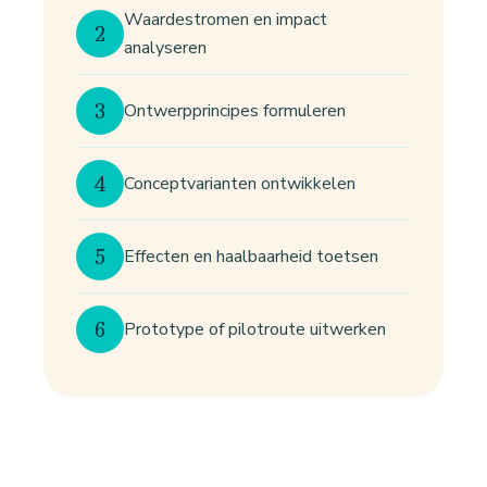
Waardestromen en impact
2
analyseren
3
Ontwerpprincipes formuleren
4
Conceptvarianten ontwikkelen
5
Effecten en haalbaarheid toetsen
6
Prototype of pilotroute uitwerken