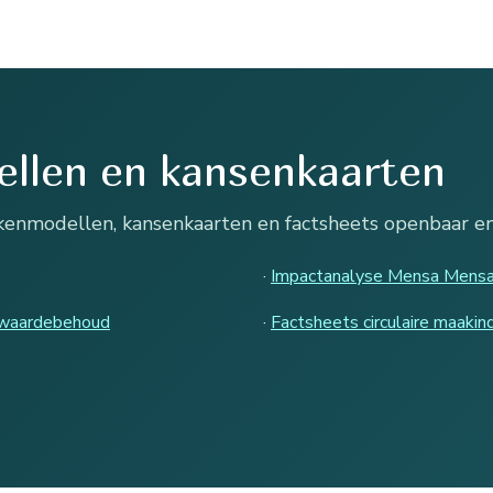
llen en kansenkaarten
nmodellen, kansenkaarten en factsheets openbaar en v
·
Impactanalyse Mensa Mens
 waardebehoud
·
Factsheets circulaire maakind