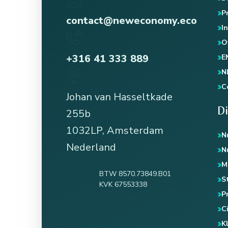
P
contact@neweconomy.eco
I
O
+316 41 333 889
E
N
C
Johan van Hasseltkade
D
255b
1032LP, Amsterdam
N
Nederland
N
M
BTW 8570.73849.B01
S
KVK 67553338
P
Ci
K