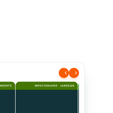
EMEENTE
IMPACTANALYSE · LANDELIJK
RAPP