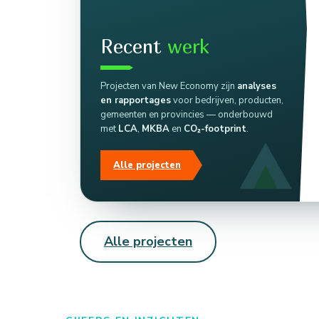
Recent
werk
Projecten van New Economy zijn
analyses
en rapportages
voor bedrijven, producten,
gemeenten en provincies — onderbouwd
met
LCA
,
MKBA
en
CO₂-footprint
.
Alle projecten
Alle projecten