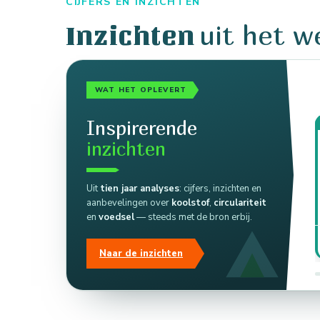
CIJFERS EN INZICHTEN
uit het w
Inzichten
WAT HET OPLEVERT
Inspirerende
inzichten
Uit
tien jaar analyses
: cijfers, inzichten en
aanbevelingen over
koolstof
,
circulariteit
en
voedsel
— steeds met de bron erbij.
Naar de inzichten