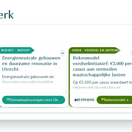
erk
INZICHT · INZICHT
CIJFER · VOEDSEL EN LEEFOMGEVING
Energieneutrale gebouwen
Rekenmodel
en duurzame renovatie in
voedselinitiatief: €3.000 per
Utrecht
casus aan vermeden
maatschappelijke lasten
Energieneutrale gebouwen en
duurzame renovatie bundelen
Op €3.000 per casus waardeert h
isolatie, warmtepompen, slimme
rekenmodel de reductie van
thermostaten,
maatschappelijke lasten: minder
warmwaterterugwinning en de
formele hulp doordat een
↗
↗
Klimaatoplossingen voor Utrecht: actieplan per sector
Rekenmodel voedselinitiatief — MKBA Food (versie voor 1 initiatief)
BESPARING
circulerende douche tot gebouwen
voedselinitiatief informeel
die netto geen…
signaleert…