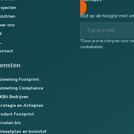
rojecten
Blijf op de hoogte met on
nzichten
Typ je e-mail...
ver ons
N
*Door je in te schrijven voor 
L
cookiebeleid
ontact
iensten
ulmeting Footprint
ulmeting Compliance
KBA Bedrijven
trategie en Actieplan
roduct Footprint
rculair.biz
limaatplan en koolstof