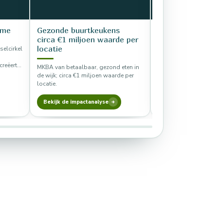
ume
Gezonde buurtkeukens
Optimaliseren v
circa €1 miljoen waarde per
vervangen
locatie
elcirkel
Refuse bovenaan de R
creëert
vertaald naar 10 kans
MKBA van betaalbaar, gezond eten in
 verdere
marktpartijen en 3 p
de wijk; circa €1 miljoen waarde per
voor overheden.
locatie.
Bekijk de impactanalyse
Lees het rapport