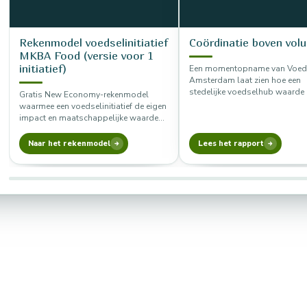
Rekenmodel voedselinitiatief
Coördinatie boven vol
MKBA Food (versie voor 1
initiatief)
Een momentopname van Voeds
Amsterdam laat zien hoe een
stedelijke voedselhub waarde 
Gratis New Economy-rekenmodel
via coördinatie, en welke basis
waarmee een voedselinitiatief de eigen
versterking…
impact en maatschappelijke waarde
berekent op acht categorieën, in Excel
of Google…
Naar het rekenmodel
Lees het rapport