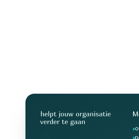
helpt jouw organisatie
M
verder te gaan
O
D