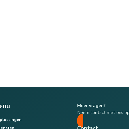
enu
Meer vragen?
Neem contact met ons o
plossingen
Contact
iensten