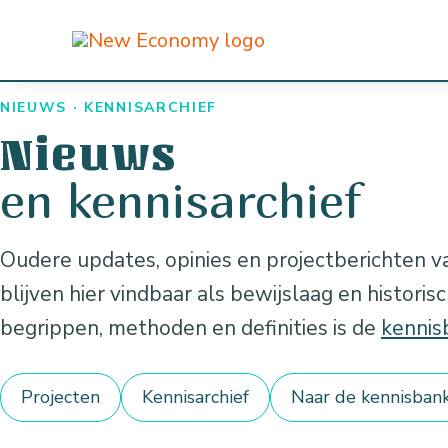
Ga
naar
de
NIEUWS · KENNISARCHIEF
inhoud
Nieuws
en kennisarchief
Oudere updates, opinies en projectberichten
blijven hier vindbaar als bewijslaag en historis
begrippen, methoden en definities is de
kennis
Projecten
Kennisarchief
Naar de kennisban