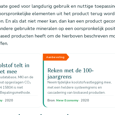
ate goed voor langdurig gebruik en nuttige toepassi
oorspronkelijke elementen uit het product terug worde
 En als dat niet meer kan, dan kan een product geco
ndere gebruikte mineralen op een oorspronkelijk posit
based producten heeft om de hierboven beschreven mog
fen.
Aanbeveling
lstof telt in
Reken met de 100-
iet mee
jaargrens
eudatabase, MKI en de
hout opgeslagen CO₂
Neem tijdelijke koolstofvastlegging mee,
N 15804 is niet
met een heldere systeemgrens en
 Bepalingsmethode.
cascadering van biobased producten.
my
· 2020
Bron:
New Economy
· 2020