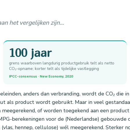
an het vergelijken zijn…
100 jaar
grens waarboven langdurig productgebruik telt als netto
CO₂-opname; korter telt als tijdelijke vastlegging
IPCC-consensus · New Economy, 2020
einden, anders dan verbranding, wordt de CO₂ die in 
hout als product wordt gebruikt. Maar in veel gestand
 meegerekend, of worden toegekend aan een product v
 MPG-berekeningen voor de (Nederlandse) gebouwde o
 (vlas, hennep, cellulose) wél meegerekend. Sterker 