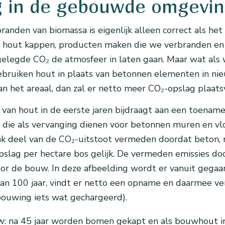
g in de gebouwde omgevi
nden van biomassa is eigenlijk alleen correct als het
 we hout kappen, producten maken die we verbranden 
elegde CO₂ de atmosfeer in laten gaan. Maar wat als 
ruiken hout in plaats van betonnen elementen in nie
 het areaal, dan zal er netto meer CO₂-opslag plaats
 van hout in de eerste jaren bijdraagt aan een toenam
 die als vervanging dienen voor betonnen muren en v
nk deel van de CO₂-uitstoot vermeden doordat beton, 
 opslag per hectare bos gelijk. De vermeden emissies d
or de bouw. In deze afbeelding wordt er vanuit gega
dan 100 jaar, vindt er netto een opname en daarmee ve
bouwing iets wat gechargeerd).