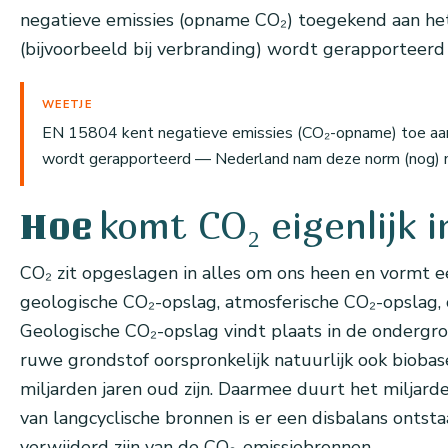
negatieve emissies (opname CO₂) toegekend aan het 
(bijvoorbeeld bij verbranding) wordt gerapporteerd
WEETJE
EN 15804 kent negatieve emissies (CO₂-opname) toe aan b
wordt gerapporteerd — Nederland nam deze norm (nog) n
komt CO₂ eigenlijk 
Hoe
CO₂ zit opgeslagen in alles om ons heen en vormt e
geologische CO₂-opslag, atmosferische CO₂-opslag, 
Geologische CO₂-opslag vindt plaats in de ondergrond
ruwe grondstof oorspronkelijk natuurlijk ook bioba
miljarden jaren oud zijn. Daarmee duurt het miljard
van langcyclische bronnen is er een disbalans ontst
verwijderd zijn van de CO₂-emissiebronnen.