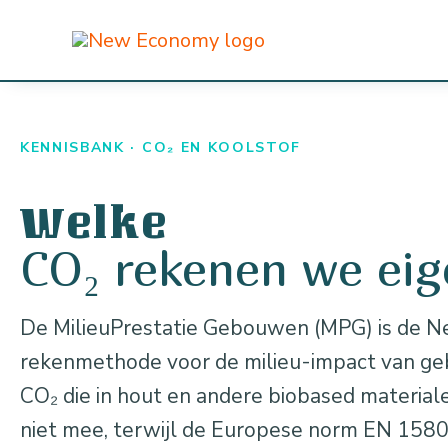
Ga
naar
de
inhoud
KENNISBANK · CO₂ EN KOOLSTOF
Welke
CO₂ rekenen we eig
De MilieuPrestatie Gebouwen (MPG) is de N
rekenmethode voor de milieu-impact van g
CO₂ die in hout en andere biobased material
niet mee, terwijl de Europese norm EN 1580