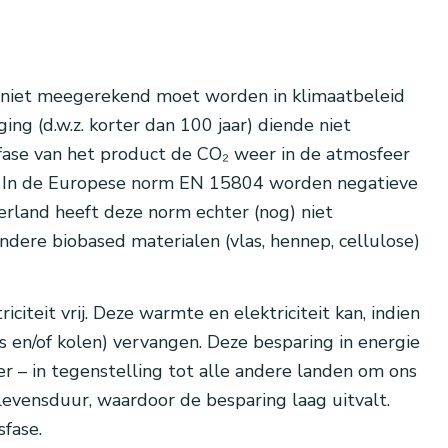
of niet meegerekend moet worden in klimaatbeleid
ng (d.w.z. korter dan 100 jaar) diende niet
sfase van het product de CO₂ weer in de atmosfeer
an. In de Europese norm EN 15804 worden negatieve
rland heeft deze norm echter (nog) niet
dere biobased materialen (vlas, hennep, cellulose)
eit vrij. Deze warmte en elektriciteit kan, indien
as en/of kolen) vervangen. Deze besparing in energie
– in tegenstelling tot alle andere landen om ons
levensduur, waardoor de besparing laag uitvalt.
sfase.