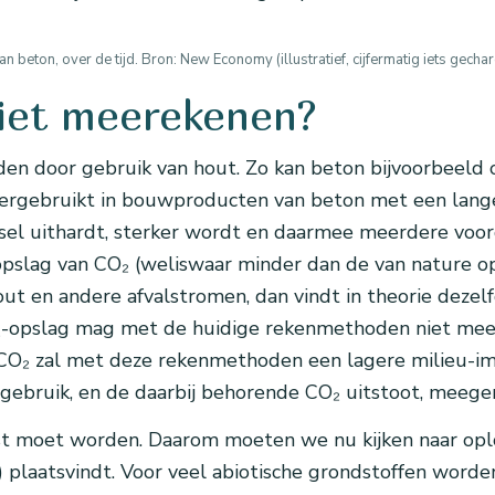
beton, over de tijd. Bron: New Economy (illustratief, cijfermatig iets gecha
niet meerekenen?
inden door gebruik van hout. Zo kan beton bijvoorbeel
n hergebruikt in bouwproducten van beton met een lan
l uithardt, sterker wordt en daarmee meerdere voord
opslag van CO₂ (weliswaar minder dan de van nature op
t en andere afvalstromen, dan vindt in theorie dezelfd
O₂-opslag mag met de huidige rekenmethoden niet m
CO₂ zal met deze rekenmethoden een lagere milieu-im
egebruik, en de daarbij behorende CO₂ uitstoot, mee
st moet worden. Daarom moeten we nu kijken naar opl
g) plaatsvindt. Voor veel abiotische grondstoffen word