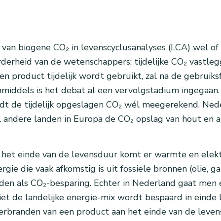
g van biogene CO₂ in levenscyclusanalyses (LCA) wel 
rheid van de wetenschappers: tijdelijke CO₂ vastleggi
 product tijdelijk wordt gebruikt, zal na de gebruik
. Inmiddels is het debat al een vervolgstadium ingega
t de tijdelijk opgeslagen CO₂ wél meegerekend. Nede
andere landen in Europa de CO₂ opslag van hout en an
t einde van de levensduur komt er warmte en elektricit
ie die vaak afkomstig is uit fossiele bronnen (olie, g
 als CO₂-besparing. Echter in Nederland gaat men er 
iet de landelijke energie-mix wordt bespaard in einde 
verbranden van een product aan het einde van de leven