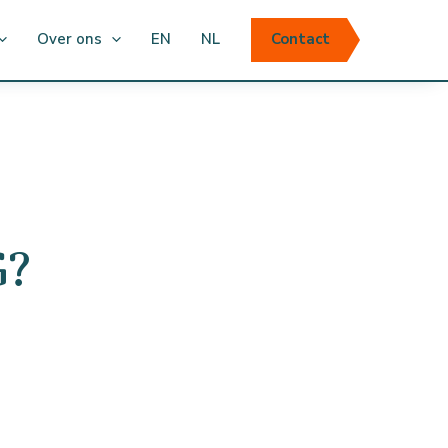
Over ons
EN
NL
Contact
G?