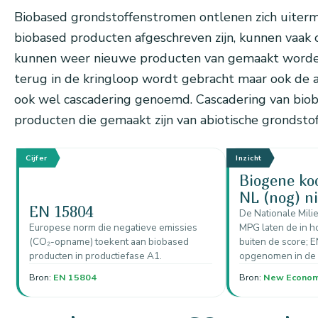
Biobased grondstoffenstromen ontlenen zich uiterm
biobased producten afgeschreven zijn, kunnen vaak 
kunnen weer nieuwe producten van gemaakt worden.
terug in de kringloop wordt gebracht maar ook de a
ook wel cascadering genoemd. Cascadering van bio
producten die gemaakt zijn van abiotische grondstof
Cijfer
Inzicht
Biogene koo
NL (nog) n
EN 15804
De Nationale Mili
Europese norm die negatieve emissies
MPG laten de in 
(CO₂-opname) toekent aan biobased
buiten de score; E
producten in productiefase A1.
opgenomen in de
Bron:
EN 15804
Bron:
New Econo