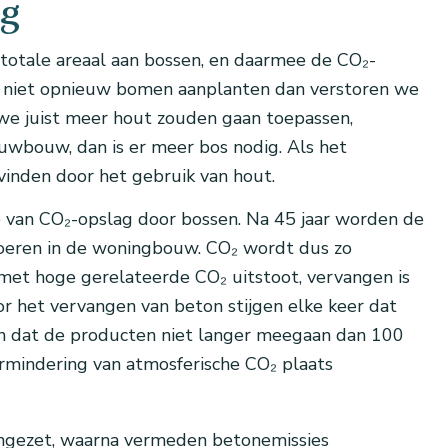
ng
 totale areaal aan bossen, en daarmee de CO₂-
en niet opnieuw bomen aanplanten dan verstoren we
we juist meer hout zouden gaan toepassen,
uwbouw, dan is er meer bos nodig. Als het
vinden door het gebruik van hout.
e van CO₂-opslag door bossen. Na 45 jaar worden de
loeren in de woningbouw. CO₂ wordt dus zo
met hoge gerelateerde CO₂ uitstoot, vervangen is
oor het vervangen van beton stijgen elke keer dat
an dat de producten niet langer meegaan dan 100
rmindering van atmosferische CO₂ plaats