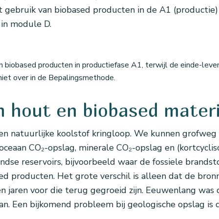
gebruik van biobased producten in de A1 (productie) f
 in module D.
iobased producten in productiefase A1, terwijl de einde-levens
iet over in de Bepalingsmethode.
in hout en biobased mater
en natuurlijke koolstof kringloop. We kunnen grofweg
oceaan CO₂-opslag, minerale CO₂-opslag en (kortcyclis
se reservoirs, bijvoorbeeld waar de fossiele brandstoff
sed producten. Het grote verschil is alleen dat de br
en jaren voor die terug gegroeid zijn. Eeuwenlang was
aan. Een bijkomend probleem bij geologische opslag is 