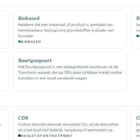
Biobased
B
betekent dat een materiaal of product is gemaakt van
l
hernieuwbare, biologische grondstoffen in plaats van
na
fossiele.
BIOBASED
Buurtpaspoort
Het Buurtpaspoort is een datagedreven buurtscan uit de
Transform-aanpak die op CBS-data zichtbaar maakt welke
transities in een buurt aandacht vragen.
CDR
C
n
Carbon dioxide removal verwijdert CO₂ uit de atmosfeer
Ee
en slaat koolstof tijdelijk, langdurig of permanent op.
gr
re
KOOLSTOF EN FOOTPRINT