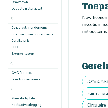
Drawdown
Toep
Dubbele materialiteit
New Economy 
E
mycelium-iso
Echt circulair ondernemen
milieuclaims 
Echt duurzaam ondernemen
Eerlijke prijs
EPD
Externe kosten
Gerel
G
GHG Protocol
Goed ondernemen
JOYinCARE
K
Fairm: nu
Klimaatadaptatie
Circulaire
Koolstofvastlegging