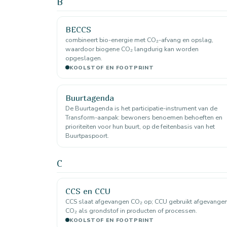
B
BECCS
combineert bio-energie met CO₂-afvang en opslag,
waardoor biogene CO₂ langdurig kan worden
opgeslagen.
KOOLSTOF EN FOOTPRINT
Buurtagenda
De Buurtagenda is het participatie-instrument van de
Transform-aanpak: bewoners benoemen behoeften en
prioriteiten voor hun buurt, op de feitenbasis van het
Buurtpaspoort.
C
CCS en CCU
CCS slaat afgevangen CO₂ op; CCU gebruikt afgevange
CO₂ als grondstof in producten of processen.
KOOLSTOF EN FOOTPRINT