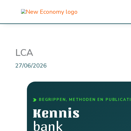
Ga
naar
de
inhoud
LCA
27/06/2026
BEGRIPPEN, METHODEN EN PUBLICAT
Kennis
bank