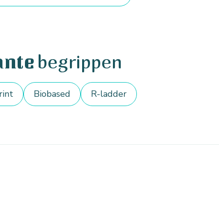
begrippen
ante
rint
Biobased
R-ladder