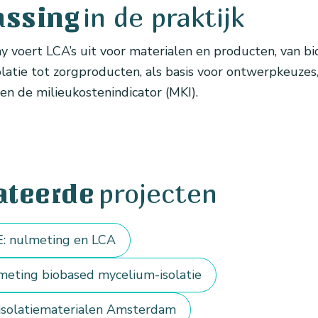
in de praktijk
assing
voert LCA’s uit voor materialen en producten, van b
latie tot zorgproducten, als basis voor ontwerpkeuzes
en de milieukostenindicator (MKI).
projecten
ateerde
: nulmeting en LCA
lmeting biobased mycelium-isolatie
 isolatiematerialen Amsterdam