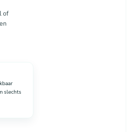
 of
 en
kbaar
n slechts