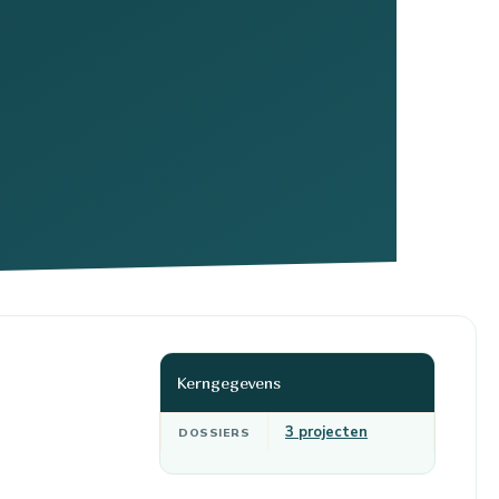
Kerngegevens
3 projecten
DOSSIERS