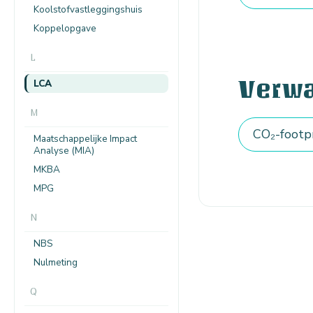
Koolstofvastleggingshuis
Koppelopgave
L
Verw
LCA
M
CO₂-footp
Maatschappelijke Impact
Analyse (MIA)
MKBA
MPG
N
NBS
Nulmeting
Q