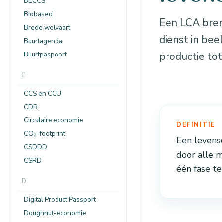
BECCS
Biobased
Een LCA bren
Brede welvaart
dienst in bee
Buurtagenda
Buurtpaspoort
productie to
C
CCS en CCU
CDR
Circulaire economie
DEFINITIE
CO₂-footprint
Een levens
CSDDD
door alle m
CSRD
één fase te
D
Digital Product Passport
Doughnut-economie