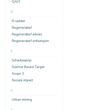
QALY
R
R-ladder
Regeneratief
Regeneratief advies
Regeneratief ontwerpen
S
Schaduwprijs
Science Based Target
Scope 3
Sociale impact
U
Urban mining
V