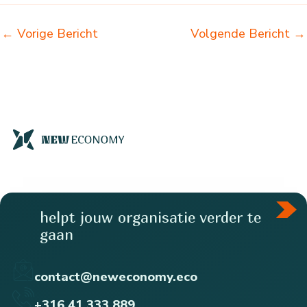
←
Vorige Bericht
Volgende Bericht
→
helpt jouw organisatie verder te
gaan
contact@neweconomy.eco
+316 41 333 889