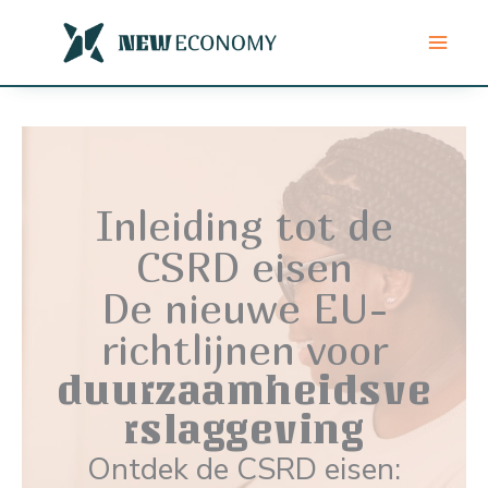
Ga
naar
de
inhoud
Inleiding tot de
CSRD eisen
De nieuwe EU-
richtlijnen voor
duurzaamheidsve
rslaggeving
Ontdek de CSRD eisen: