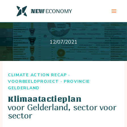
Ga
naar
de
inhoud
12/07/2021
CLIMATE ACTION RECAP ·
VOORBEELDPROJECT · PROVINCIE
GELDERLAND
Klimaatactieplan
voor Gelderland, sector voor
sector