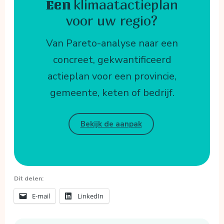
klimaatactieplan
Een
voor uw regio?
Van Pareto-analyse naar een
concreet, gekwantificeerd
actieplan voor een provincie,
gemeente, keten of bedrijf.
Bekijk de aanpak
Dit delen:
E-mail
LinkedIn