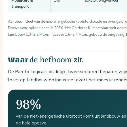
Mobiliteit &
1%
Stikstof, wegverkeer
transport
Aandeel = deel van de niet-energetische koolstofdioxide en overige br
Drawdown-oplossingen in 2030. Het Gelderse Klimaatplan stelt daarnaa
landbouw 1,3–2,2 Mton, industrie 1,6–2,4 Mton, gebouwde omgeving 1,
de hefboom zit
Waar
De Pareto-logica is duidelijk: twee sectoren bepalen vri
Inzet op landbouw en industrie levert het meeste rende
98%
van de niet-energetische uitstoot komt uit landbouw en 
de hele opgave.