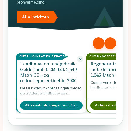
bronvermelding.
Alle inzichten
CIJFER · KLIMAAT EN STRATEGIE
CIJFER · VOEDSEL EN LEE
Landbouw en landgebruik
Regeneratieve la
Gelderland: 0,298 tot 2,549
met kleinere veest
Mton CO₂-eq
1,346 Mton CO₂-eq
reductiepotentieel in 2030
Conserverende en rege
landbouw is in Gelderl
De Drawdown-oplossingen bieden
oplossing met het groo
de Gelderse landbouw een
reductiepotentieel: tot
reductiepotentieel van 0,298 tot
CO₂-eq per jaar in…
2,549 Mton CO₂-eq in 2030.
↗
↗
Klimaatoplossingen voor Gelderland: actieplan per sector