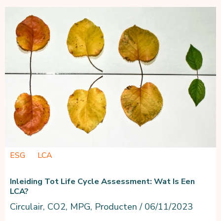
en
Nulmeting
voor
Milieu-
impact
ESG
LCA
Inleiding Tot Life Cycle Assessment: Wat Is Een
LCA?
Circulair
,
CO2
,
MPG
,
Producten
/
06/11/2023