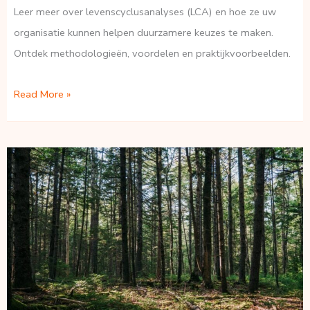
Leer meer over levenscyclusanalyses (LCA) en hoe ze uw
organisatie kunnen helpen duurzamere keuzes te maken.
Ontdek methodologieën, voordelen en praktijkvoorbeelden.
Inleiding
Read More »
tot
Life
Cycle
Assessment:
Wat
is
een
LCA?