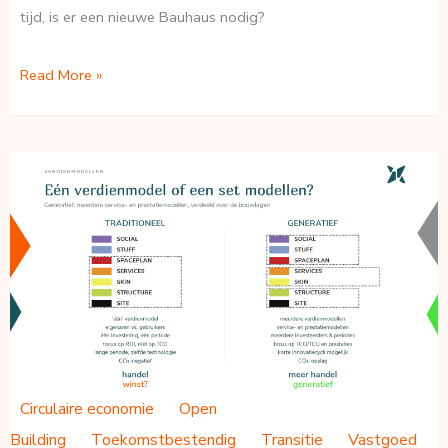
tijd, is er een nieuwe Bauhaus nodig?
De
Read More »
nieuwe
bauhaus?
Circulaire economie
Open
Building
Toekomstbestendig
Transitie
Vastgoed