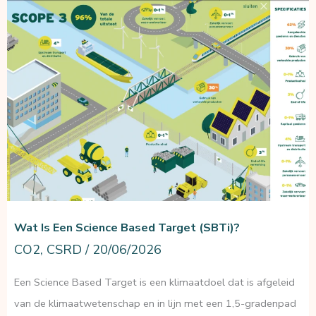
de
praktijk:
ketenemissies
in
kaart
Wat Is Een Science Based Target (SBTi)?
CO2
,
CSRD
/
20/06/2026
Een Science Based Target is een klimaatdoel dat is afgeleid
van de klimaatwetenschap en in lijn met een 1,5-gradenpad