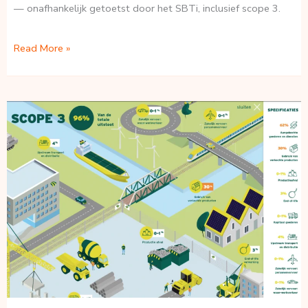
— onafhankelijk getoetst door het SBTi, inclusief scope 3.
Wat
Read More »
is
een
Science
Based
Target
(SBTi)?