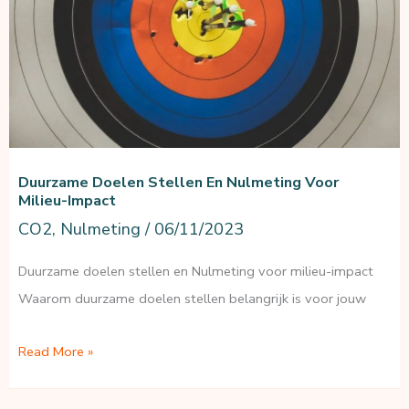
Duurzame Doelen Stellen En Nulmeting Voor
Milieu-Impact
CO2
,
Nulmeting
/
06/11/2023
Duurzame doelen stellen en Nulmeting voor milieu-impact
Waarom duurzame doelen stellen belangrijk is voor jouw
Duurzame
Read More »
Doelen
Stellen