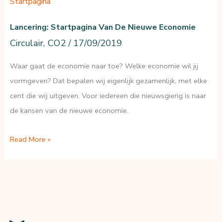
Startpagina
Lancering: Startpagina Van De Nieuwe Economie
Circulair
,
CO2
/
17/09/2019
Waar gaat de economie naar toe? Welke economie wil jij
vormgeven? Dat bepalen wij eigenlijk gezamenlijk, met elke
cent die wij uitgeven. Voor iedereen die nieuwsgierig is naar
de kansen van de nieuwe economie.
Lancering:
Read More »
Startpagina
van
de
nieuwe
economie