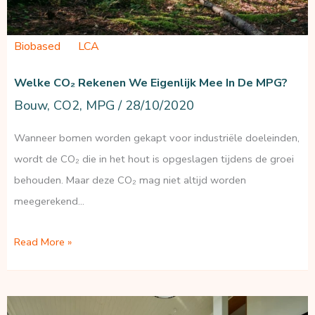
Biobased
LCA
Welke CO₂ Rekenen We Eigenlijk Mee In De MPG?
Bouw
,
CO2
,
MPG
/
28/10/2020
Wanneer bomen worden gekapt voor industriële doeleinden,
wordt de CO₂ die in het hout is opgeslagen tijdens de groei
behouden. Maar deze CO₂ mag niet altijd worden
meegerekend…
Welke
Read More »
CO₂
rekenen
we