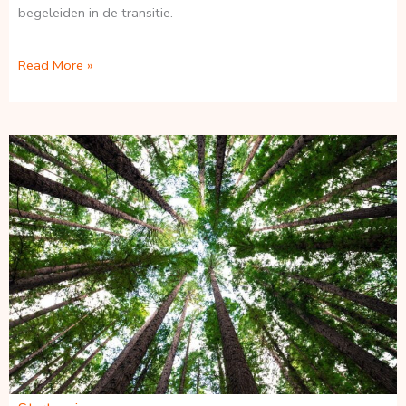
begeleiden in de transitie.
Leiderschap
Read More »
in
de
transitie
naar
een
circulaire
economie