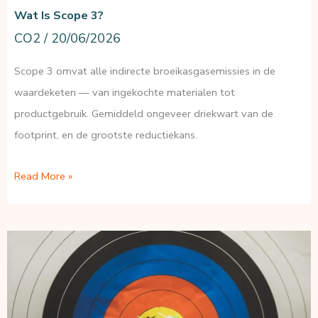
Wat Is Scope 3?
CO2
/
20/06/2026
Scope 3 omvat alle indirecte broeikasgasemissies in de
waardeketen — van ingekochte materialen tot
productgebruik. Gemiddeld ongeveer driekwart van de
footprint, en de grootste reductiekans.
Wat
Read More »
is
scope
3?