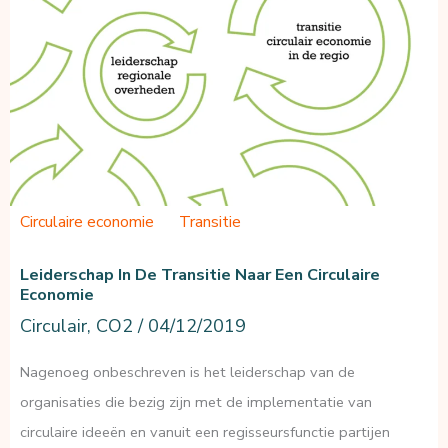
veerkracht
als
waarde
in
vastgoed
Circulaire economie
Transitie
Leiderschap In De Transitie Naar Een Circulaire
Economie
Circulair
,
CO2
/
04/12/2019
Nagenoeg onbeschreven is het leiderschap van de
organisaties die bezig zijn met de implementatie van
circulaire ideeën en vanuit een regisseursfunctie partijen