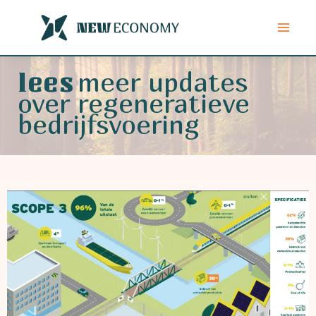
Ga
naar
de
inhoud
meer updates
lees
over regeneratieve
bedrijfsvoering