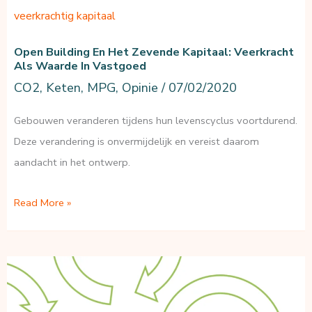
veerkrachtig kapitaal
Open Building En Het Zevende Kapitaal: Veerkracht
Als Waarde In Vastgoed
CO2
,
Keten
,
MPG
,
Opinie
/
07/02/2020
Gebouwen veranderen tijdens hun levenscyclus voortdurend.
Deze verandering is onvermijdelijk en vereist daarom
aandacht in het ontwerp.
Open
Read More »
Building
en
het
zevende
kapitaal: