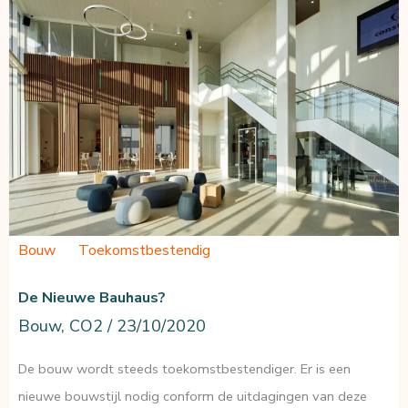
eigenlijk
mee
in
de
MPG?
Bouw
Toekomstbestendig
De Nieuwe Bauhaus?
Bouw
,
CO2
/
23/10/2020
De bouw wordt steeds toekomstbestendiger. Er is een
nieuwe bouwstijl nodig conform de uitdagingen van deze