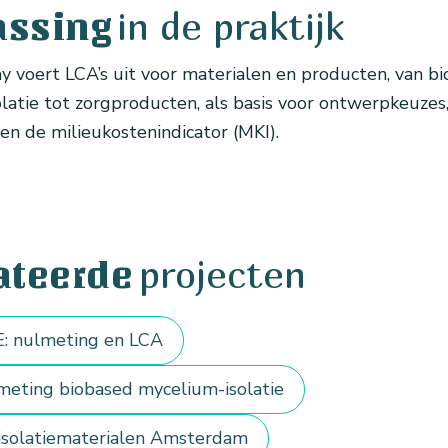
in de praktijk
assing
voert LCA’s uit voor materialen en producten, van b
latie tot zorgproducten, als basis voor ontwerpkeuzes
en de milieukostenindicator (MKI).
projecten
ateerde
: nulmeting en LCA
lmeting biobased mycelium-isolatie
 isolatiematerialen Amsterdam