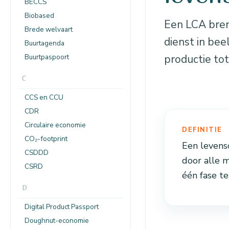
BECCS
Biobased
Een LCA bren
Brede welvaart
dienst in bee
Buurtagenda
Buurtpaspoort
productie to
C
CCS en CCU
CDR
Circulaire economie
DEFINITIE
CO₂-footprint
Een levens
CSDDD
door alle m
CSRD
één fase te
D
Digital Product Passport
Doughnut-economie