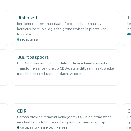
Biobased
B
betekent dat een materiaal of product is gemaakt van
l
hernieuwbare, biologische grondstoffen in plaats van
na
fossiele.
BIOBASED
Buurtpaspoort
Het Buurtpaspoort is een datagedreven buurtscan uit de
Transform-aanpak die op CBS-data zichtbaar maakt welke
transities in een buurt aandacht vragen.
CDR
C
n
Carbon dioxide removal verwijdert CO₂ uit de atmosfeer
Ee
en slaat koolstof tijdelijk, langdurig of permanent op.
gr
re
KOOLSTOF EN FOOTPRINT