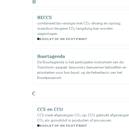
B
BECCS
combineert bio-energie met CO₂-afvang en opslag,
waardoor biogene CO₂ langdurig kan worden
opgeslagen.
KOOLSTOF EN FOOTPRINT
Buurtagenda
De Buurtagenda is het participatie-instrument van de
Transform-aanpak: bewoners benoemen behoeften en
prioriteiten voor hun buurt, op de feitenbasis van het
Buurtpaspoort.
C
CCS en CCU
CCS slaat afgevangen CO₂ op; CCU gebruikt afgevange
CO₂ als grondstof in producten of processen.
KOOLSTOF EN FOOTPRINT