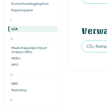
Koolstofvastleggingshuis
Koppelopgave
L
Verw
LCA
M
CO₂-footp
Maatschappelijke Impact
Analyse (MIA)
MKBA
MPG
N
NBS
Nulmeting
Q