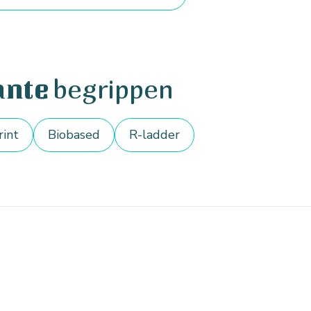
begrippen
ante
rint
Biobased
R-ladder