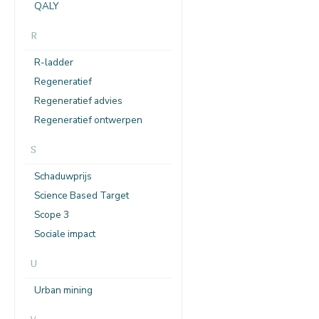
QALY
R
R-ladder
Regeneratief
Regeneratief advies
Regeneratief ontwerpen
S
Schaduwprijs
Science Based Target
Scope 3
Sociale impact
U
Urban mining