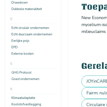
Drawdown
Toep
Dubbele materialiteit
New Economy 
E
mycelium-iso
Echt circulair ondernemen
milieuclaims 
Echt duurzaam ondernemen
Eerlijke prijs
EPD
Externe kosten
Gerel
G
GHG Protocol
Goed ondernemen
JOYinCARE
K
Fairm: nu
Klimaatadaptatie
Circulaire
Koolstofvastlegging