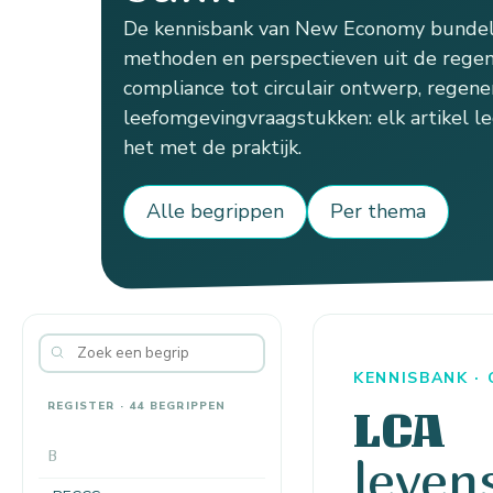
De kennisbank van New Economy bundelt
methoden en perspectieven uit de regen
compliance tot circulair ontwerp, regener
leefomgevingvraagstukken: elk artikel le
het met de praktijk.
Alle begrippen
Per thema
KENNISBANK ·
REGISTER · 44 BEGRIPPEN
LCA
B
leven