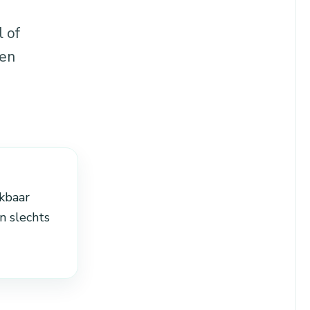
 of
 en
kbaar
n slechts