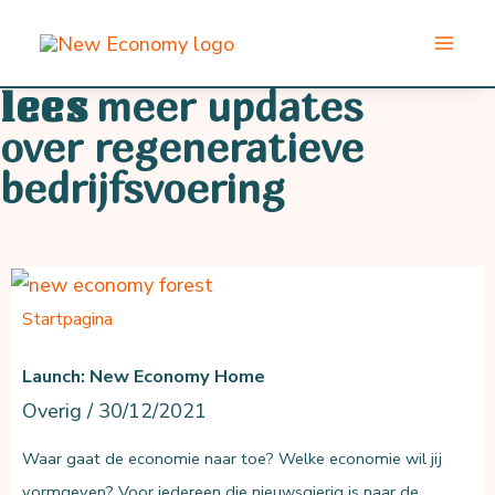
Ga
naar
de
meer updates
lees
inhoud
over regeneratieve
bedrijfsvoering
Startpagina
Launch: New Economy Home
Overig
/
30/12/2021
Waar gaat de economie naar toe? Welke economie wil jij
vormgeven? Voor iedereen die nieuwsgierig is naar de