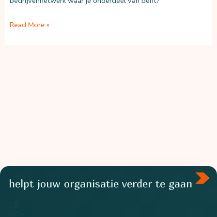
bedrijvennetwerk waar je onderdeel van bent?
Introductie
Read More »
New
Economy
B.V.
helpt jouw organisatie verder te gaan