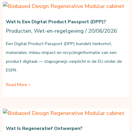
bouwen
en
Wat Is Een Digital Product Passport (DPP)?
ontwerpen?
Producten
,
Wet-en-regelgeving
/
20/06/2026
Een Digital Product Passport (DPP) bundelt herkomst,
materialen, milieu-impact en recyclinginformatie van een
product digitaal — stapsgewijs verplicht in de EU onder de
ESPR.
Wat
Read More »
is
een
Digital
Product
Wat Is Regeneratief Ontwerpen?
Passport