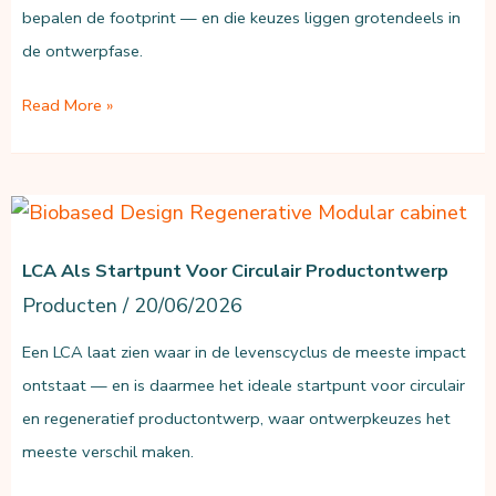
bepalen de footprint — en die keuzes liggen grotendeels in
de ontwerpfase.
Ecodesign:
Read More »
ontwerpkeuzes
die
de
footprint
LCA Als Startpunt Voor Circulair Productontwerp
bepalen
Producten
/
20/06/2026
Een LCA laat zien waar in de levenscyclus de meeste impact
ontstaat — en is daarmee het ideale startpunt voor circulair
en regeneratief productontwerp, waar ontwerpkeuzes het
meeste verschil maken.