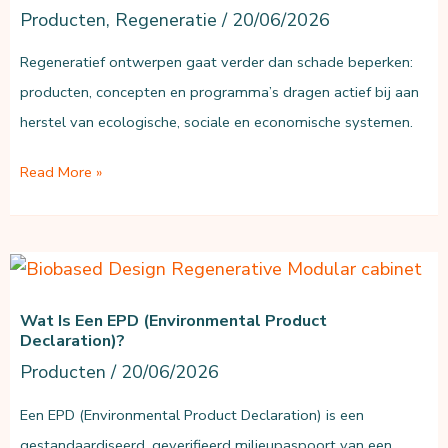
(DPP)?
Producten
,
Regeneratie
/
20/06/2026
Regeneratief ontwerpen gaat verder dan schade beperken:
producten, concepten en programma’s dragen actief bij aan
herstel van ecologische, sociale en economische systemen.
Wat
Read More »
is
regeneratief
ontwerpen?
Wat Is Een EPD (Environmental Product
Declaration)?
Producten
/
20/06/2026
Een EPD (Environmental Product Declaration) is een
gestandaardiseerd, geverifieerd milieupaspoort van een