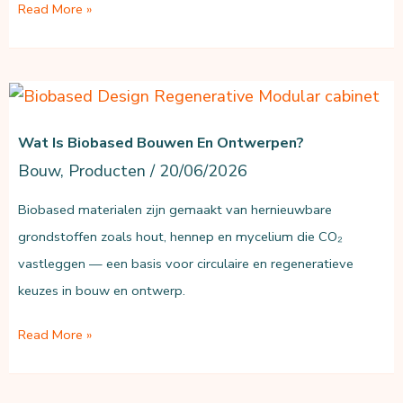
LCA
Read More »
als
startpunt
voor
circulair
Wat Is Biobased Bouwen En Ontwerpen?
productontwerp
Bouw
,
Producten
/
20/06/2026
Biobased materialen zijn gemaakt van hernieuwbare
grondstoffen zoals hout, hennep en mycelium die CO₂
vastleggen — een basis voor circulaire en regeneratieve
keuzes in bouw en ontwerp.
Wat
Read More »
is
biobased