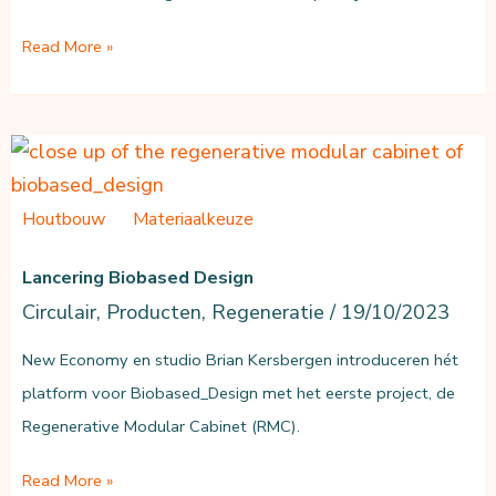
Inleiding
Read More »
tot
Life
Cycle
Assessment:
Wat
Houtbouw
Materiaalkeuze
is
Lancering Biobased Design
een
LCA?
Circulair
,
Producten
,
Regeneratie
/
19/10/2023
New Economy en studio Brian Kersbergen introduceren hét
platform voor Biobased_Design met het eerste project, de
Regenerative Modular Cabinet (RMC).
Lancering
Read More »