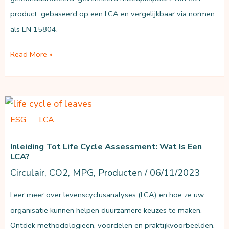
product, gebaseerd op een LCA en vergelijkbaar via normen
als EN 15804.
Wat
Read More »
is
een
EPD
(Environmental
ESG
LCA
Product
Declaration)?
Inleiding Tot Life Cycle Assessment: Wat Is Een
LCA?
Circulair
,
CO2
,
MPG
,
Producten
/
06/11/2023
Leer meer over levenscyclusanalyses (LCA) en hoe ze uw
organisatie kunnen helpen duurzamere keuzes te maken.
Ontdek methodologieën, voordelen en praktijkvoorbeelden.