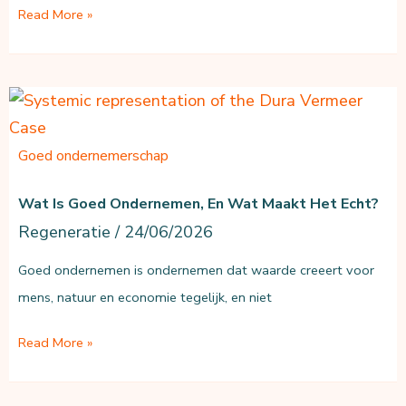
regeneratief?
Wat
Read More »
is
regeneratief
advies?
Goed ondernemerschap
Wat Is Goed Ondernemen, En Wat Maakt Het Echt?
Regeneratie
/
24/06/2026
Goed ondernemen is ondernemen dat waarde creeert voor
mens, natuur en economie tegelijk, en niet
Wat
Read More »
is
goed