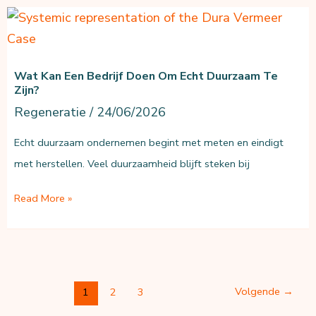
ondernemen,
en
wat
Wat Kan Een Bedrijf Doen Om Echt Duurzaam Te
maakt
Zijn?
het
Regeneratie
/
24/06/2026
echt?
Echt duurzaam ondernemen begint met meten en eindigt
met herstellen. Veel duurzaamheid blijft steken bij
Wat
Read More »
kan
een
bedrijf
doen
Volgende
→
1
2
3
om