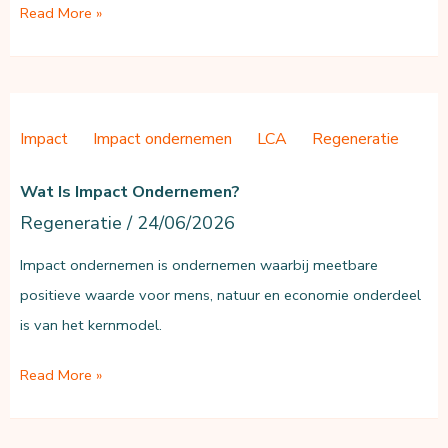
Wat
Read More »
is
een
circulair
verdienmodel?
Impact
Impact ondernemen
LCA
Regeneratie
Wat Is Impact Ondernemen?
Regeneratie
/
24/06/2026
Impact ondernemen is ondernemen waarbij meetbare
positieve waarde voor mens, natuur en economie onderdeel
is van het kernmodel.
Wat
Read More »
is
impact