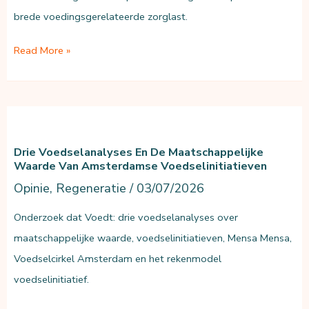
brede voedingsgerelateerde zorglast.
Krijgt
Read More »
voeding
te
weinig
preventiebudget?
Drie Voedselanalyses En De Maatschappelijke
Waarde Van Amsterdamse Voedselinitiatieven
Opinie
,
Regeneratie
/
03/07/2026
Onderzoek dat Voedt: drie voedselanalyses over
maatschappelijke waarde, voedselinitiatieven, Mensa Mensa,
Voedselcirkel Amsterdam en het rekenmodel
voedselinitiatief.