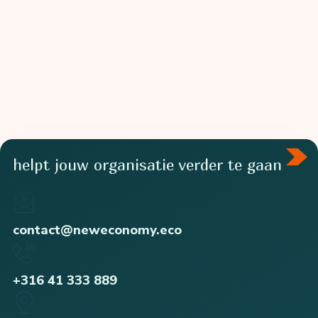
echt
duurzaam
te
zijn?
helpt jouw organisatie verder te gaan
contact@neweconomy.eco
+316 41 333 889