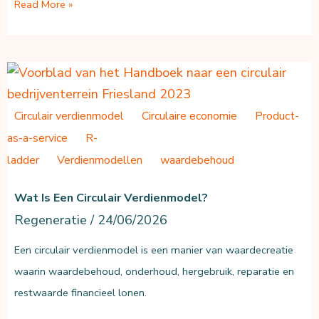
Drie
Read More »
voedselanalyses
en
de
maatschappelijke
waarde
Circulair verdienmodel
Circulaire economie
Product-
van
as-a-service
R-
Amsterdamse
ladder
Verdienmodellen
waardebehoud
voedselinitiatieven
Wat Is Een Circulair Verdienmodel?
Regeneratie
/
24/06/2026
Een circulair verdienmodel is een manier van waardecreatie
waarin waardebehoud, onderhoud, hergebruik, reparatie en
restwaarde financieel lonen.