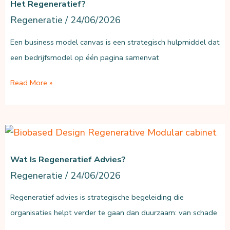
Het Regeneratief?
Regeneratie
/
24/06/2026
Een business model canvas is een strategisch hulpmiddel dat
een bedrijfsmodel op één pagina samenvat
Wat
Read More »
is
een
business
model
Wat Is Regeneratief Advies?
canvas,
en
Regeneratie
/
24/06/2026
hoe
Regeneratief advies is strategische begeleiding die
wordt
organisaties helpt verder te gaan dan duurzaam: van schade
het