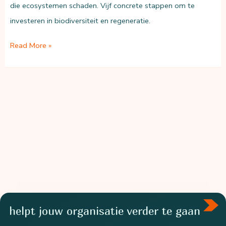
die ecosystemen schaden. Vijf concrete stappen om te
investeren in biodiversiteit en regeneratie.
5
Read More »
stappen
om
te
investeren
in
biodiversiteit
helpt jouw organisatie verder te gaan