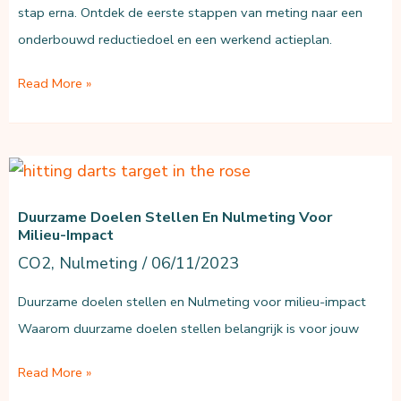
stap erna. Ontdek de eerste stappen van meting naar een
onderbouwd reductiedoel en een werkend actieplan.
Van
Read More »
nulmeting
naar
reductiedoel:
de
Duurzame Doelen Stellen En Nulmeting Voor
eerste
Milieu-Impact
stappen
CO2
,
Nulmeting
/
06/11/2023
Duurzame doelen stellen en Nulmeting voor milieu-impact
Waarom duurzame doelen stellen belangrijk is voor jouw
Duurzame
Read More »
Doelen