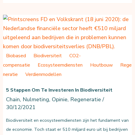
Stellen
en
Nulmeting
voor
Milieu-
impact
Biobased
Biodiversiteit
CO2-
compensatie
Ecosysteemdiensten
Houtbouw
Rege
neratie
Verdienmodellen
5 Stappen Om Te Investeren In Biodiversiteit
Chain
,
Nulmeting
,
Opinie
,
Regeneratie
/
30/12/2021
Biodiversiteit en ecosysteemdiensten zijn het fundament van
de economie. Toch staat er 510 miljard euro uit bij bedrijven