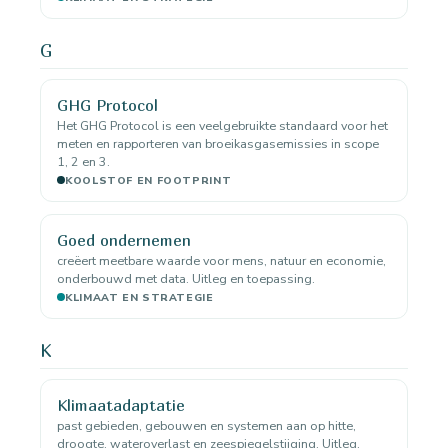
G
GHG Protocol
Het GHG Protocol is een veelgebruikte standaard voor het
meten en rapporteren van broeikasgasemissies in scope
1, 2 en 3.
KOOLSTOF EN FOOTPRINT
Goed ondernemen
creëert meetbare waarde voor mens, natuur en economie,
onderbouwd met data. Uitleg en toepassing.
KLIMAAT EN STRATEGIE
K
Klimaatadaptatie
past gebieden, gebouwen en systemen aan op hitte,
droogte, wateroverlast en zeespiegelstijging. Uitleg,