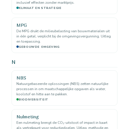
inclusief effecten zonder marktprijs.
KLIMAAT EN STRATEGIE
MPG
De MPG drukt de milieubelasting van bouwmaterialen uit
in één getal, verplicht bij de omgevingsvergunning. Uitleg
en toepassing.
GEBOUWDE OMGEVING
N
NBS
Natuurgebaseerde oplossingen (NBS) zetten natuurlijke
processen in om maatschappelijke opgaven als water,
koolstof en hitte aan te pakken.
BIODIVERSITEIT
Nulmeting
Een nulmeting brengt de CO₂-uitstoot of impact in kaart
als vertrekpunt voor reductiedoelen. Uitleg, methode en