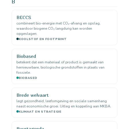
B
BECCS
combineert bio-energie met CO₂-afvang en opslag,
waardoor biogene CO₂ langdurig kan worden
opgeslagen.
KOOLSTOF EN FOOTPRINT
Biobased
betekent dat een materiaal of product is gemaakt van
hernieuwbare, biologische grondstoffen in plaats van
fossiele.
BIOBASED
Brede welvaart
legt gezondheid, leefomgeving en sociale samenhang
naast economische groei. Uitleg en koppeling aan MKBA.
KLIMAAT EN STRATEGIE
Buurtagenda