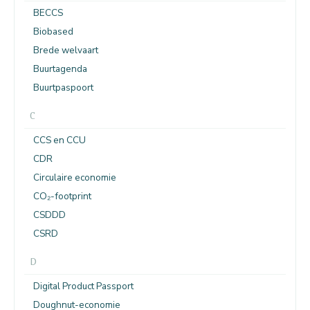
BECCS
Biobased
Brede welvaart
Buurtagenda
Buurtpaspoort
C
CCS en CCU
CDR
Circulaire economie
CO₂-footprint
CSDDD
CSRD
D
Digital Product Passport
Doughnut-economie