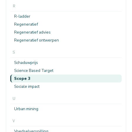
R
R-ladder
Regeneratief
Regeneratief advies
Regeneratief ontwerpen
S
Schaduwprijs
Science Based Target
Scope 3
Sociale impact
U
Urban mining
V
Voedselverspilling