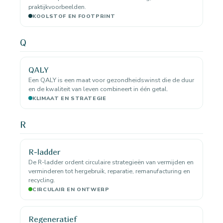
praktijkvoorbeelden.
KOOLSTOF EN FOOTPRINT
Q
QALY
Een QALY is een maat voor gezondheidswinst die de duur
en de kwaliteit van leven combineert in één getal.
KLIMAAT EN STRATEGIE
R
R-ladder
De R-ladder ordent circulaire strategieën van vermijden en
verminderen tot hergebruik, reparatie, remanufacturing en
recycling.
CIRCULAIR EN ONTWERP
Regeneratief