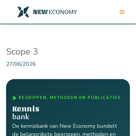
Ga
naar
de
inhoud
Scope 3
27/06/2026
BEGRIPPEN, METHODEN EN PUBLICATIES
Kennis
bank
De kennisbank van New Economy bundelt
de belangrijkste begrippen, methoden en