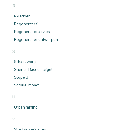
R
R-ladder
Regeneratief
Regeneratief advies
Regeneratief ontwerpen
S
Schaduwprijs
Science Based Target
Scope 3
Sociale impact
U
Urban mining
V
Voedselverspilling