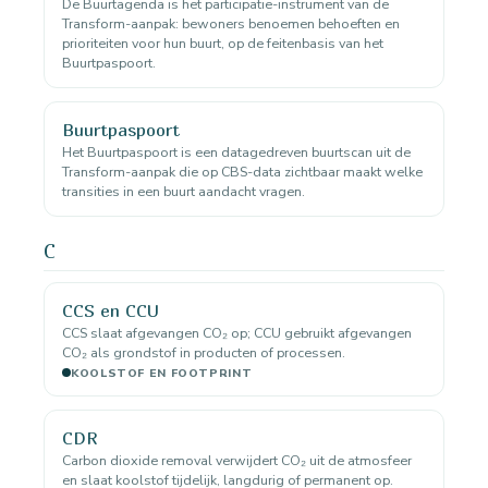
De Buurtagenda is het participatie-instrument van de
Transform-aanpak: bewoners benoemen behoeften en
prioriteiten voor hun buurt, op de feitenbasis van het
Buurtpaspoort.
Buurtpaspoort
Het Buurtpaspoort is een datagedreven buurtscan uit de
Transform-aanpak die op CBS-data zichtbaar maakt welke
transities in een buurt aandacht vragen.
C
CCS en CCU
CCS slaat afgevangen CO₂ op; CCU gebruikt afgevangen
CO₂ als grondstof in producten of processen.
KOOLSTOF EN FOOTPRINT
CDR
Carbon dioxide removal verwijdert CO₂ uit de atmosfeer
en slaat koolstof tijdelijk, langdurig of permanent op.