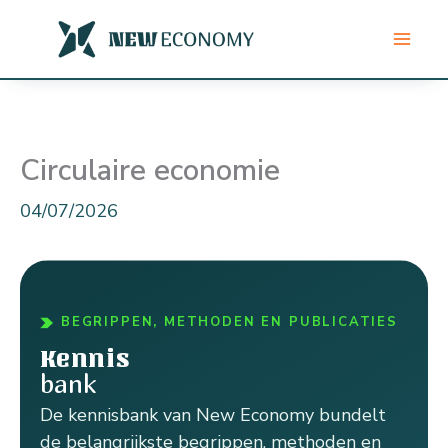
Ga
naar
de
inhoud
Circulaire economie
04/07/2026
BEGRIPPEN, METHODEN EN PUBLICATIES
Kennis
bank
De kennisbank van New Economy bundelt
de belangrijkste begrippen, methoden en