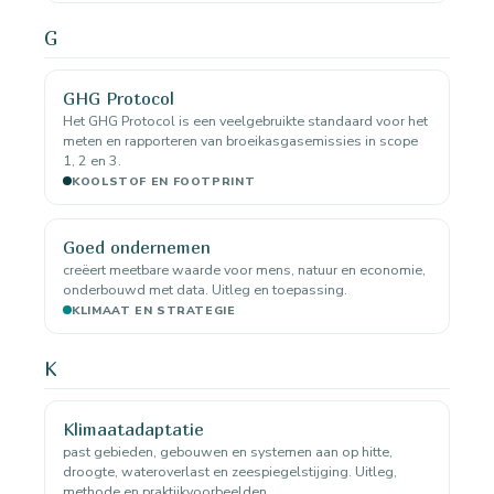
G
GHG Protocol
Het GHG Protocol is een veelgebruikte standaard voor het
meten en rapporteren van broeikasgasemissies in scope
1, 2 en 3.
KOOLSTOF EN FOOTPRINT
Goed ondernemen
creëert meetbare waarde voor mens, natuur en economie,
onderbouwd met data. Uitleg en toepassing.
KLIMAAT EN STRATEGIE
K
Klimaatadaptatie
past gebieden, gebouwen en systemen aan op hitte,
droogte, wateroverlast en zeespiegelstijging. Uitleg,
methode en praktijkvoorbeelden.