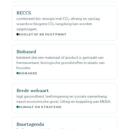
BECCS
combineert bio-energie met CO₂-afvang en opslag,
waardoor biogene CO₂ langdurig kan worden
opgeslagen.
KOOLSTOF EN FOOTPRINT
Biobased
betekent dat een materiaal of product is gemaakt van
hernieuwbare, biologische grondstoffen in plaats van
fossiele.
BIOBASED
Brede welvaart
legt gezondheid, leefomgeving en sociale samenhang
naast economische groei. Uitleg en koppeling aan MKBA.
KLIMAAT EN STRATEGIE
Buurtagenda