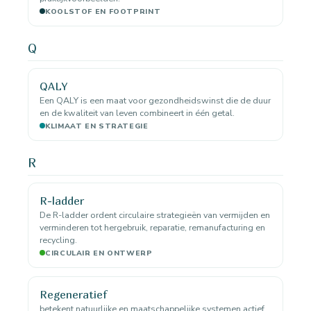
KOOLSTOF EN FOOTPRINT
Q
QALY
Een QALY is een maat voor gezondheidswinst die de duur
en de kwaliteit van leven combineert in één getal.
KLIMAAT EN STRATEGIE
R
R-ladder
De R-ladder ordent circulaire strategieën van vermijden en
verminderen tot hergebruik, reparatie, remanufacturing en
recycling.
CIRCULAIR EN ONTWERP
Regeneratief
betekent natuurlijke en maatschappelijke systemen actief