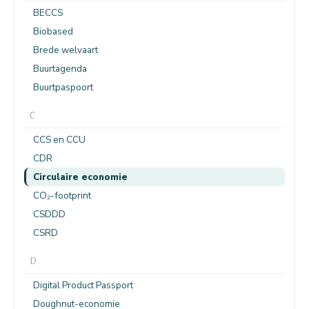
BECCS
Biobased
Brede welvaart
Buurtagenda
Buurtpaspoort
C
CCS en CCU
CDR
Circulaire economie
CO₂-footprint
CSDDD
CSRD
D
Digital Product Passport
Doughnut-economie