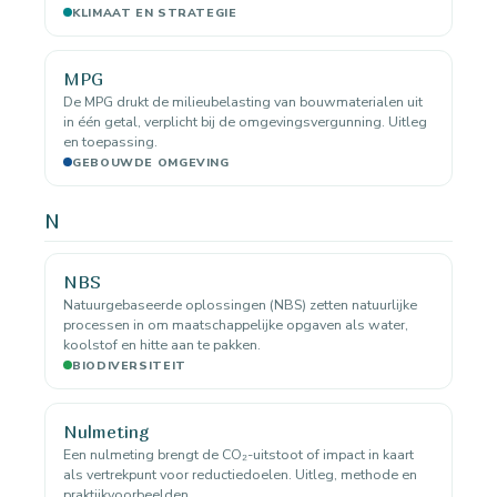
KLIMAAT EN STRATEGIE
MPG
De MPG drukt de milieubelasting van bouwmaterialen uit
in één getal, verplicht bij de omgevingsvergunning. Uitleg
en toepassing.
GEBOUWDE OMGEVING
N
NBS
Natuurgebaseerde oplossingen (NBS) zetten natuurlijke
processen in om maatschappelijke opgaven als water,
koolstof en hitte aan te pakken.
BIODIVERSITEIT
Nulmeting
Een nulmeting brengt de CO₂-uitstoot of impact in kaart
als vertrekpunt voor reductiedoelen. Uitleg, methode en
praktijkvoorbeelden.