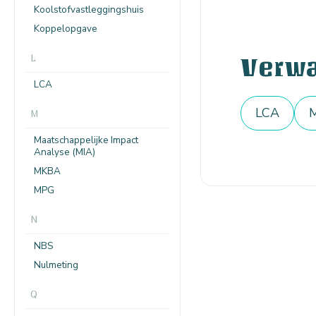
Koolstofvastleggingshuis
Koppelopgave
L
Verw
LCA
LCA
M
Maatschappelijke Impact
Analyse (MIA)
MKBA
MPG
N
NBS
Nulmeting
Q