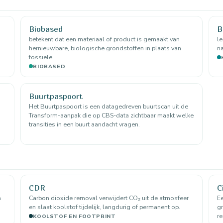
Biobased
B
betekent dat een materiaal of product is gemaakt van
l
hernieuwbare, biologische grondstoffen in plaats van
na
fossiele.
BIOBASED
Buurtpaspoort
Het Buurtpaspoort is een datagedreven buurtscan uit de
Transform-aanpak die op CBS-data zichtbaar maakt welke
transities in een buurt aandacht vragen.
CDR
C
n
Carbon dioxide removal verwijdert CO₂ uit de atmosfeer
Ee
en slaat koolstof tijdelijk, langdurig of permanent op.
gr
re
KOOLSTOF EN FOOTPRINT