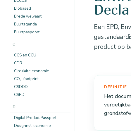
BECCS
Decla
Biobased
Brede welvaart
Buurtagenda
Een EPD, Env
Buurtpaspoort
gestandaardi
C
product op b
CCS en CCU
CDR
Circulaire economie
CO₂-footprint
CSDDD
DEFINITIE
CSRD
Het docume
vergelijkb
D
grondstofw
Digital Product Passport
Doughnut-economie