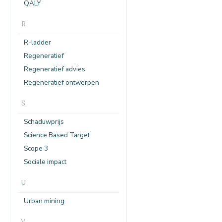
QALY
R
R-ladder
Regeneratief
Regeneratief advies
Regeneratief ontwerpen
S
Schaduwprijs
Science Based Target
Scope 3
Sociale impact
U
Urban mining
V