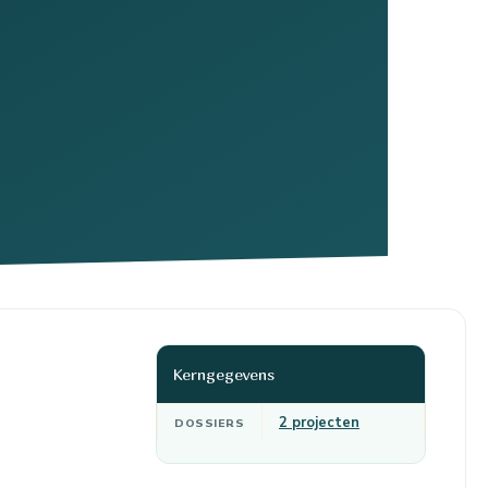
Kerngegevens
2 projecten
DOSSIERS