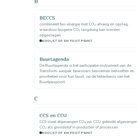
B
BECCS
combineert bio-energie met CO₂-afvang en opslag,
waardoor biogene CO₂ langdurig kan worden
opgeslagen.
KOOLSTOF EN FOOTPRINT
Buurtagenda
De Buurtagenda is het participatie-instrument van de
Transform-aanpak: bewoners benoemen behoeften en
prioriteiten voor hun buurt, op de feitenbasis van het
Buurtpaspoort.
C
CCS en CCU
CCS slaat afgevangen CO₂ op; CCU gebruikt afgevange
CO₂ als grondstof in producten of processen.
KOOLSTOF EN FOOTPRINT