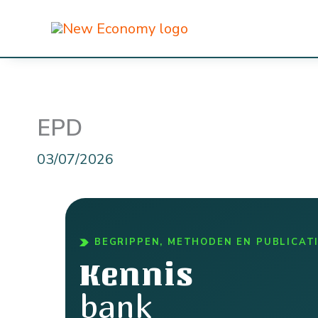
Ga
naar
de
inhoud
EPD
03/07/2026
BEGRIPPEN, METHODEN EN PUBLICAT
Kennis
bank