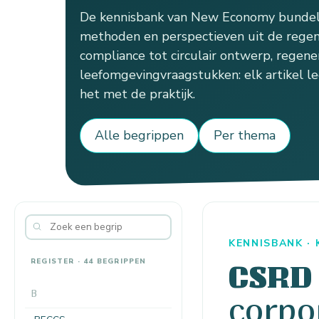
De kennisbank van New Economy bundelt
methoden en perspectieven uit de regen
compliance tot circulair ontwerp, regener
leefomgevingvraagstukken: elk artikel le
het met de praktijk.
Alle begrippen
Per thema
KENNISBANK ·
REGISTER · 44 BEGRIPPEN
CSRD
B
corpo