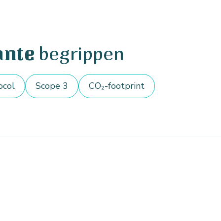
begrippen
ante
ocol
Scope 3
CO₂-footprint