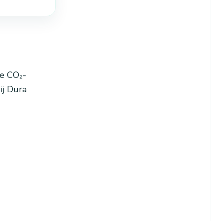
ge CO₂-
ij Dura