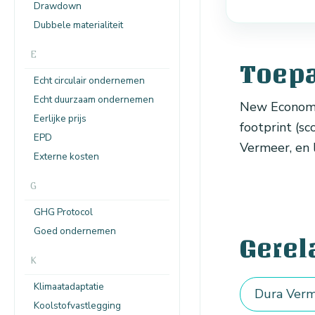
Drawdown
Dubbele materialiteit
E
Toep
Echt circulair ondernemen
Echt duurzaam ondernemen
New Economy 
Eerlijke prijs
footprint (sc
EPD
Vermeer, en 
Externe kosten
G
GHG Protocol
Goed ondernemen
Gerel
K
Klimaatadaptatie
Dura Verme
Koolstofvastlegging