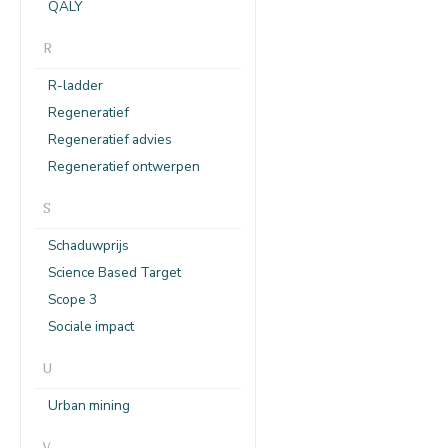
QALY
R
R-ladder
Regeneratief
Regeneratief advies
Regeneratief ontwerpen
S
Schaduwprijs
Science Based Target
Scope 3
Sociale impact
U
Urban mining
V