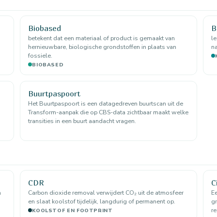
Biobased
B
betekent dat een materiaal of product is gemaakt van
l
hernieuwbare, biologische grondstoffen in plaats van
na
fossiele.
BIOBASED
Buurtpaspoort
Het Buurtpaspoort is een datagedreven buurtscan uit de
Transform-aanpak die op CBS-data zichtbaar maakt welke
transities in een buurt aandacht vragen.
CDR
C
n
Carbon dioxide removal verwijdert CO₂ uit de atmosfeer
Ee
en slaat koolstof tijdelijk, langdurig of permanent op.
gr
re
KOOLSTOF EN FOOTPRINT