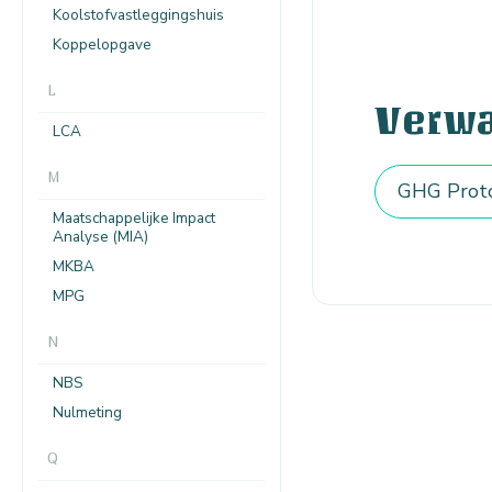
Koolstofvastleggingshuis
Koppelopgave
L
Verw
LCA
M
GHG Prot
Maatschappelijke Impact
Analyse (MIA)
MKBA
MPG
N
NBS
Nulmeting
Q