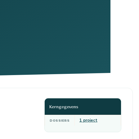
Kerngegevens
1 project
DOSSIERS