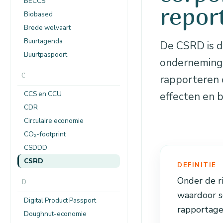
BECCS
repor
Biobased
Brede welvaart
Buurtagenda
De CSRD is d
Buurtpaspoort
onderneminge
C
rapporteren o
CCS en CCU
effecten en b
CDR
Circulaire economie
CO₂-footprint
CSDDD
CSRD
DEFINITIE
Onder de ri
D
waardoor s
Digital Product Passport
rapportage
Doughnut-economie