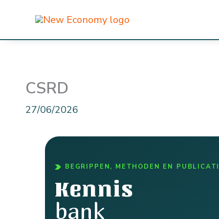
Ga
naar
de
inhoud
CSRD
27/06/2026
BEGRIPPEN, METHODEN EN PUBLICAT
Kennis
bank