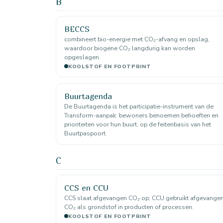
B
BECCS
combineert bio-energie met CO₂-afvang en opslag,
waardoor biogene CO₂ langdurig kan worden
opgeslagen.
KOOLSTOF EN FOOTPRINT
Buurtagenda
De Buurtagenda is het participatie-instrument van de
Transform-aanpak: bewoners benoemen behoeften en
prioriteiten voor hun buurt, op de feitenbasis van het
Buurtpaspoort.
C
CCS en CCU
CCS slaat afgevangen CO₂ op; CCU gebruikt afgevange
CO₂ als grondstof in producten of processen.
KOOLSTOF EN FOOTPRINT