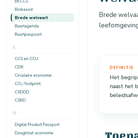
BECCS
Biobased
Brede welvaa
Brede welvaart
leefomgeving
Buurtagenda
Buurtpaspoort
C
CCS en CCU
CDR
DEFINITIE
Circulaire economie
Het begrip
CO₂-footprint
naast het 
CSDDD
beleidsafw
CSRD
D
Digital Product Passport
Doughnut-economie
Toep