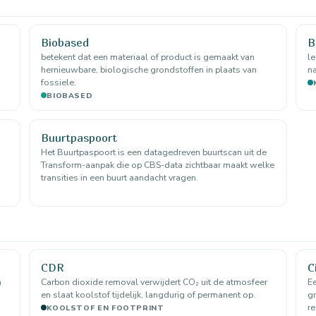
Biobased
B
betekent dat een materiaal of product is gemaakt van
l
hernieuwbare, biologische grondstoffen in plaats van
na
fossiele.
BIOBASED
Buurtpaspoort
Het Buurtpaspoort is een datagedreven buurtscan uit de
Transform-aanpak die op CBS-data zichtbaar maakt welke
transities in een buurt aandacht vragen.
CDR
C
n
Carbon dioxide removal verwijdert CO₂ uit de atmosfeer
Ee
en slaat koolstof tijdelijk, langdurig of permanent op.
gr
re
KOOLSTOF EN FOOTPRINT