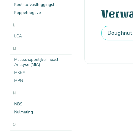
Koolstofvastleggingshuis
Verw
Koppelopgave
L
Doughnut
LCA
M
Maatschappelijke Impact
Analyse (MIA)
MKBA
MPG
N
NBS
Nulmeting
Q