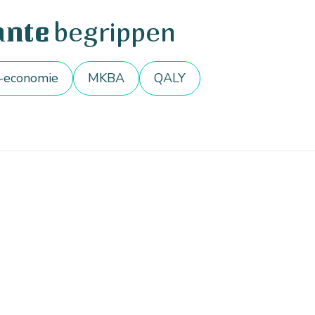
begrippen
ante
-economie
MKBA
QALY