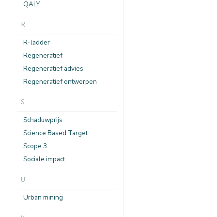
QALY
R
R-ladder
Regeneratief
Regeneratief advies
Regeneratief ontwerpen
S
Schaduwprijs
Science Based Target
Scope 3
Sociale impact
U
Urban mining