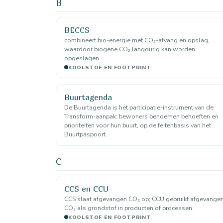
B
BECCS
combineert bio-energie met CO₂-afvang en opslag,
waardoor biogene CO₂ langdurig kan worden
opgeslagen.
KOOLSTOF EN FOOTPRINT
Buurtagenda
De Buurtagenda is het participatie-instrument van de
Transform-aanpak: bewoners benoemen behoeften en
prioriteiten voor hun buurt, op de feitenbasis van het
Buurtpaspoort.
C
CCS en CCU
CCS slaat afgevangen CO₂ op; CCU gebruikt afgevange
CO₂ als grondstof in producten of processen.
KOOLSTOF EN FOOTPRINT