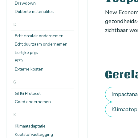
Drawdown
Dubbele materialiteit
New Economy
gezondheids- 
E
zichtbaar wo
Echt circulair ondernemen
Echt duurzaam ondernemen
Eerlijke prijs
EPD
Externe kosten
Gerel
G
GHG Protocol
Impactana
Goed ondernemen
Klimaatopl
K
Klimaatadaptatie
Koolstofvastlegging