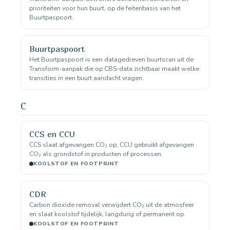
prioriteiten voor hun buurt, op de feitenbasis van het
Buurtpaspoort.
Buurtpaspoort
Het Buurtpaspoort is een datagedreven buurtscan uit de
Transform-aanpak die op CBS-data zichtbaar maakt welke
transities in een buurt aandacht vragen.
C
CCS en CCU
CCS slaat afgevangen CO₂ op; CCU gebruikt afgevangen
CO₂ als grondstof in producten of processen.
KOOLSTOF EN FOOTPRINT
CDR
Carbon dioxide removal verwijdert CO₂ uit de atmosfeer
en slaat koolstof tijdelijk, langdurig of permanent op.
KOOLSTOF EN FOOTPRINT