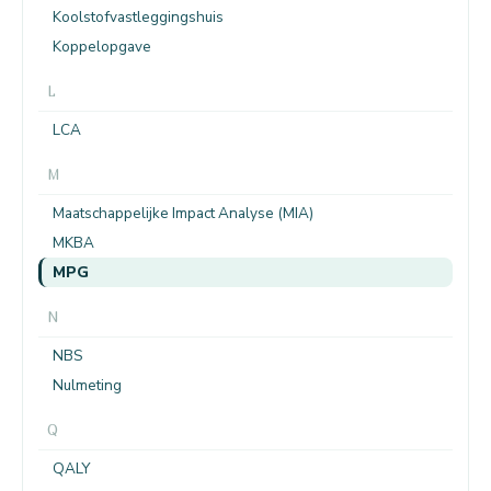
Koolstofvastleggingshuis
Koppelopgave
L
LCA
M
Maatschappelijke Impact Analyse (MIA)
MKBA
MPG
N
NBS
Nulmeting
Q
QALY