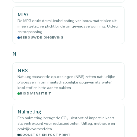
MPG
De MPG drukt de milieubelasting van bouwmaterialen uit
in één getal, verplicht bij de omgevingsvergunning. Uitleg
en toepassing.
GEBOUWDE OMGEVING
N
NBS
Natuurgebaseerde oplossingen (NBS) zetten natuurlijke
processen in om maatschappelijke opgaven als water,
koolstof en hitte aan te pakken.
BIODIVERSITEIT
Nulmeting
Een nulmeting brengt de CO₂-uitstoot of impact in kaart
als vertrekpunt voor reductiedoelen. Uitleg, methode en
praktijkvoorbeelden.
KOOLSTOF EN FOOTPRINT