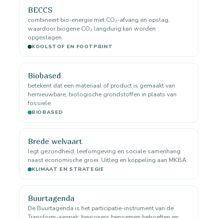
BECCS
combineert bio-energie met CO₂-afvang en opslag,
waardoor biogene CO₂ langdurig kan worden
opgeslagen.
KOOLSTOF EN FOOTPRINT
Biobased
betekent dat een materiaal of product is gemaakt van
hernieuwbare, biologische grondstoffen in plaats van
fossiele.
BIOBASED
Brede welvaart
legt gezondheid, leefomgeving en sociale samenhang
naast economische groei. Uitleg en koppeling aan MKBA.
KLIMAAT EN STRATEGIE
Buurtagenda
De Buurtagenda is het participatie-instrument van de
Transform-aanpak: bewoners benoemen behoeften en