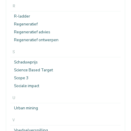
R
R-ladder
Regeneratief
Regeneratief advies
Regeneratief ontwerpen
S
Schaduwprijs
Science Based Target
Scope 3
Sociale impact
U
Urban mining
V
Voedselverspilling