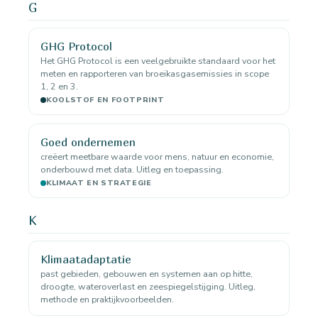
G
GHG Protocol
Het GHG Protocol is een veelgebruikte standaard voor het
meten en rapporteren van broeikasgasemissies in scope
1, 2 en 3.
KOOLSTOF EN FOOTPRINT
Goed ondernemen
creëert meetbare waarde voor mens, natuur en economie,
onderbouwd met data. Uitleg en toepassing.
KLIMAAT EN STRATEGIE
K
Klimaatadaptatie
past gebieden, gebouwen en systemen aan op hitte,
droogte, wateroverlast en zeespiegelstijging. Uitleg,
methode en praktijkvoorbeelden.