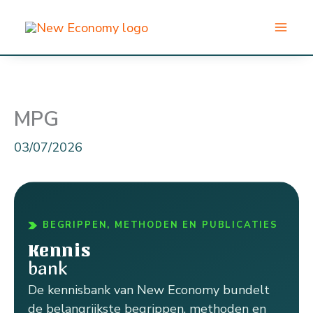
Ga
naar
de
inhoud
MPG
03/07/2026
BEGRIPPEN, METHODEN EN PUBLICATIES
Kennis
bank
De kennisbank van New Economy bundelt
de belangrijkste begrippen, methoden en