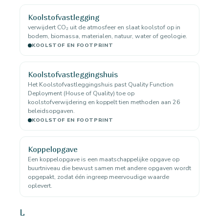
Koolstofvastlegging
verwijdert CO₂ uit de atmosfeer en slaat koolstof op in
bodem, biomassa, materialen, natuur, water of geologie.
KOOLSTOF EN FOOTPRINT
Koolstofvastleggingshuis
Het Koolstofvastleggingshuis past Quality Function
Deployment (House of Quality) toe op
koolstofverwijdering en koppelt tien methoden aan 26
beleidsopgaven.
KOOLSTOF EN FOOTPRINT
Koppelopgave
Een koppelopgave is een maatschappelijke opgave op
buurtniveau die bewust samen met andere opgaven wordt
opgepakt, zodat één ingreep meervoudige waarde
oplevert.
L