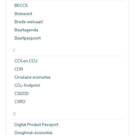
BECCS
Biobased
Brede welvaart
Buurtagenda
Buurtpaspoort
C
CCS en CCU
CDR
Circulaire economie
CO₂-footprint
CSDDD
CSRD
D
Digital Product Passport
Doughnut-economie