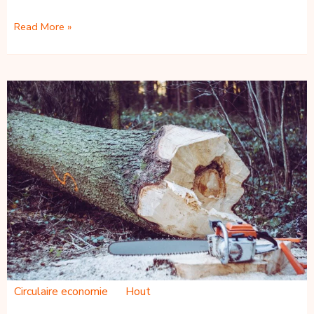
Houtketen
Read More »
project
wint
Circular
Award
Public!
Circulaire economie
Hout