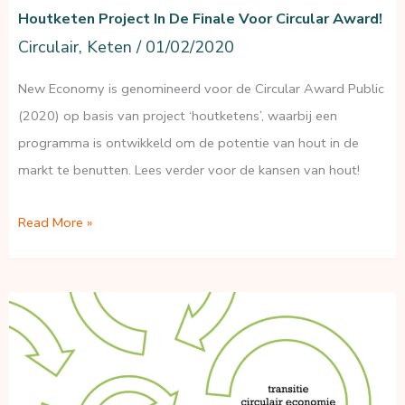
Houtketen Project In De Finale Voor Circular Award!
Circulair
,
Keten
/
01/02/2020
New Economy is genomineerd voor de Circular Award Public
(2020) op basis van project ‘houtketens’, waarbij een
programma is ontwikkeld om de potentie van hout in de
markt te benutten. Lees verder voor de kansen van hout!
Houtketen
Read More »
project
in
de
finale
voor
Circular