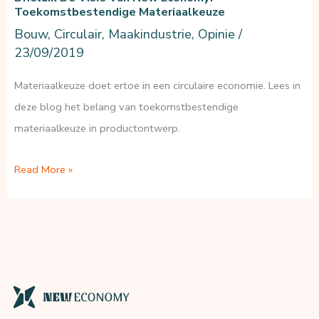
Toekomstbestendige Materiaalkeuze
Bouw
,
Circulair
,
Maakindustrie
,
Opinie
/
23/09/2019
Materiaalkeuze doet ertoe in een circulaire economie. Lees in
deze blog het belang van toekomstbestendige
materiaalkeuze in productontwerp.
Drieluik
Read More »
de
visie
van
New
Economy:
Toekomstbestendige
materiaalkeuze