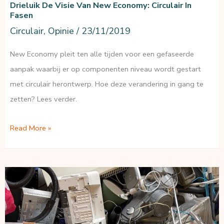
Drieluik De Visie Van New Economy: Circulair In
Fasen
Circulair
,
Opinie
/
23/11/2019
New Economy pleit ten alle tijden voor een gefaseerde
aanpak waarbij er op componenten niveau wordt gestart
met circulair herontwerp. Hoe deze verandering in gang te
zetten? Lees verder.
Drieluik
Read More »
de
visie
van
New
Economy:
Circulair