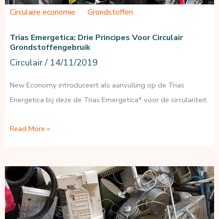
Circulaire economie
Grondstoffen
Trias Emergetica: Drie Principes Voor Circulair
Grondstoffengebruik
Circulair
/
14/11/2019
New Economy introduceert als aanvulling op de Trias
Energetica bij deze de Trias Emergetica* voor de circulariteit.
Trias
Read More »
Emergetica:
drie
principes
voor
circulair
grondstoffengebruik