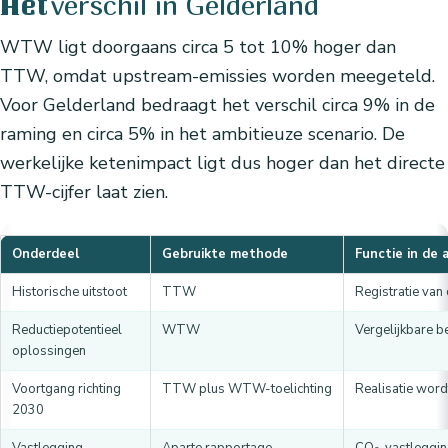
verschil in Gelderland
Het
WTW ligt doorgaans circa 5 tot 10% hoger dan
TTW, omdat upstream-emissies worden meegeteld.
Voor Gelderland bedraagt het verschil circa 9% in de
raming en circa 5% in het ambitieuze scenario. De
werkelijke ketenimpact ligt dus hoger dan het directe
TTW-cijfer laat zien.
Onderdeel
Gebruikte methode
Functie in de 
Historische uitstoot
TTW
Registratie van 
Reductiepotentieel
WTW
Vergelijkbare b
oplossingen
Voortgang richting
TTW plus WTW-toelichting
Realisatie word
2030
Vastlegging
Aparte rapportage
CO
-vastleggin