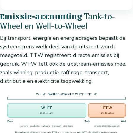
Tank-to-
Emissie-accounting
Wheel en Well-to-Wheel
Bij transport, energie en energiedragers bepaalt de
systeemgrens welk deel van de uitstoot wordt
meegeteld. TTW registreert directe emissies bij
gebruik. WTW telt ook de upstream-emissies mee,
zoals winning, productie, raffinage, transport,
distributie en elektriciteitsopwekking.
WTW · Well-to-Wheel = WTT + TTW
WTT
TTW
Well-to-Tank
Tank-to-Wheel
Bron
Tank
Wiel
winning · productie · raffinage · transport · distributie
directe uitstoot bij gebruik
Bij een batterij-elektrisch voertuig is TTW nul; de uitstoot zit dan in WTT, afhankelijk van de stroommix.