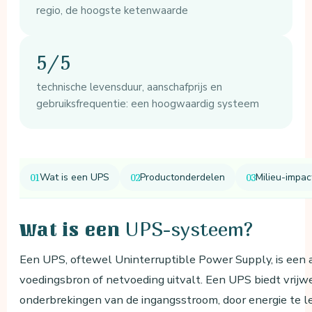
regio, de hoogste ketenwaarde
5/5
technische levensduur, aanschafprijs en
gebruiksfrequentie: een hoogwaardig systeem
Wat is een UPS
Productonderdelen
Milieu-impact
UPS-systeem?
Wat is een
Een UPS, oftewel Uninterruptible Power Supply, is een
voedingsbron of netvoeding uitvalt. Een UPS biedt vrij
onderbrekingen van de ingangsstroom, door energie te lev