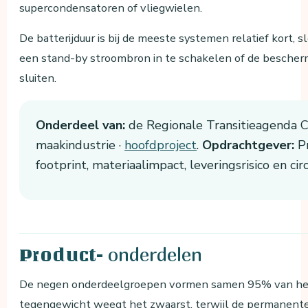
supercondensatoren of vliegwielen.
De batterijduur is bij de meeste systemen relatief kort
een stand-by stroombron in te schakelen of de beschermd
sluiten.
Onderdeel van:
de Regionale Transitieagenda Ci
maakindustrie ·
hoofdproject
.
Opdrachtgever:
Pr
footprint, materiaalimpact, leveringsrisico en ci
onderdelen
Product-
De negen onderdeelgroepen vormen samen 95% van het 
tegengewicht weegt het zwaarst, terwijl de permanente