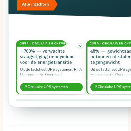
Alle inzichten
CIJFER · CIRCULAIR EN ONTWERP
CIJFER · CIRCULAIR EN O
+700% — verwachte
48% — gewichtsaa
vraagstijging neodymium
betonnen of stale
voor de energietransitie
tegengewicht
Uit de factsheet UPS systemen, RTA
Uit de factsheet UPS s
Maakindustrie Overijssel.
Maakindustrie Overijsse
↗
↗
Circulaire UPS systemen
Circulaire UPS sys