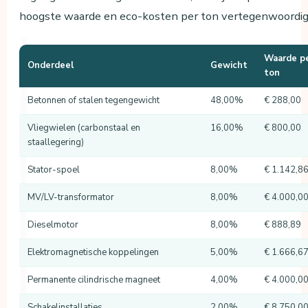
hoogste waarde en eco-kosten per ton vertegenwoordig
Waarde p
Onderdeel
Gewicht
ton
Betonnen of stalen tegengewicht
48,00%
€ 288,00
Vliegwielen (carbonstaal en
16,00%
€ 800,00
staallegering)
Stator-spoel
8,00%
€ 1.142,8
MV/LV-transformator
8,00%
€ 4.000,0
Dieselmotor
8,00%
€ 888,89
Elektromagnetische koppelingen
5,00%
€ 1.666,6
Permanente cilindrische magneet
4,00%
€ 4.000,0
Schakelinstallaties
2,00%
€ 8.750,0