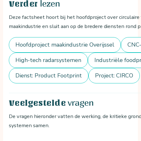
lezen
Verder
Deze factsheet hoort bij het hoofdproject over circulair
maakindustrie en sluit aan op de bredere diensten rond pr
Hoofdproject maakindustrie Overijssel
CNC-
High-tech radarsystemen
Industriële foodp
Dienst: Product Footprint
Project: CIRCO
vragen
Veelgestelde
De vragen hieronder vatten de werking, de kritieke gron
systemen samen.