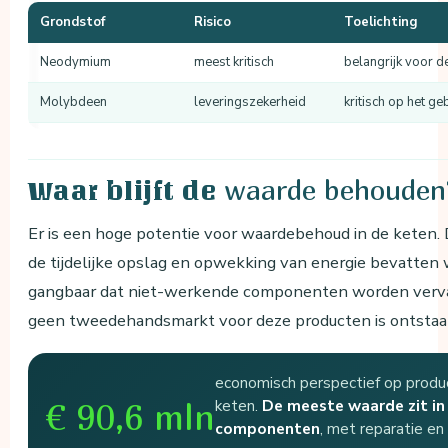
Grondstof
Risico
Toelichting
Neodymium
meest kritisch
belangrijk voor d
Molybdeen
leveringszekerheid
kritisch op het g
waarde behouden
Waar blijft de
Er is een hoge potentie voor waardebehoud in de keten. 
de tijdelijke opslag en opwekking van energie bevatten w
gangbaar dat niet-werkende componenten worden vervang
geen tweedehandsmarkt voor deze producten is ontstaa
economisch perspectief op produc
keten.
De meeste waarde zit in
€ 90,6 mln
componenten
, met reparatie en