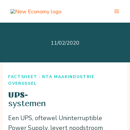
Ga
naar
de
inhoud
11/02/2020
FACTSHEET · RTA MAAKINDUSTRIE
OVERIJSSEL
UPS-
systemen
Een UPS, oftewel Uninterruptible
Power Supply, levert noodstroom