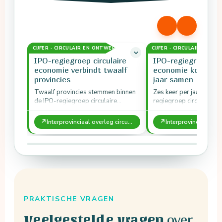
CIJFER · CIRCULAIR EN ONTWERP
CIJFER · CIRCULAIR EN O
IPO-regiegroep circulaire
IPO-regiegroep cir
economie verbindt twaalf
economie komt zes
provincies
jaar samen
Twaalf provincies stemmen binnen
Zes keer per jaar komt 
de IPO-regiegroep circulaire
regiegroep circulaire 
economie hun beleid en projecten
bijeen om van elkaar te
op elkaar af.
over het proces om…
↗
↗
Interprovinciaal overleg circulaire economie
PRAKTISCHE VRAGEN
over
Veelgestelde vragen