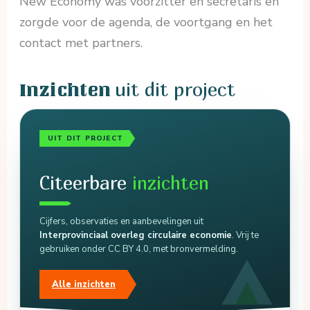
New Economy was voorzitter en secretaris en
zorgde voor de agenda, de voortgang en het
contact met partners.
uit dit project
Inzichten
UIT DIT PROJECT
Citeerbare
inzichten
Cijfers, observaties en aanbevelingen uit
Interprovinciaal overleg circulaire economie
. Vrij te
gebruiken onder CC BY 4.0, met bronvermelding.
Alle inzichten