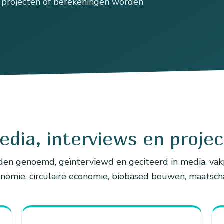
, projecten of berekeningen worden
dia, interviews en proje
en genoemd, geïnterviewd en geciteerd in media, vakp
nomie, circulaire economie, biobased bouwen, maatsch