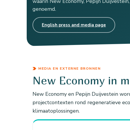
waarin New Economy, Pepijn Duijvestein
genoemd.
English press and media page
MEDIA EN EXTERNE BRONNEN
New Economy in me
New Economy en Pepijn Duijvestein word
projectcontexten rond regeneratieve eco
klimaatoplossingen.