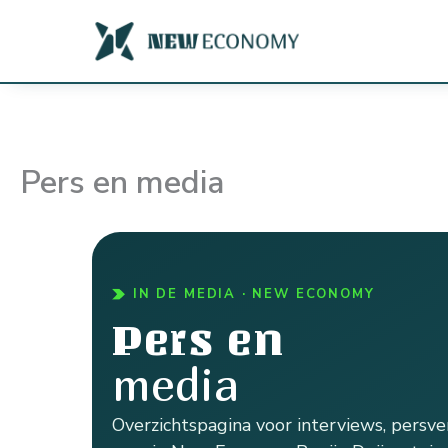
Ga
naar
de
inhoud
Pers en media
IN DE MEDIA · NEW ECONOMY
Pers en
media
Overzichtspagina voor interviews, persv