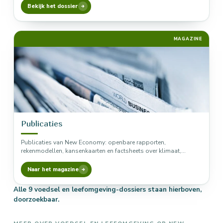
Bekijk het dossier
MAGAZINE
Publicaties
Publicaties van New Economy: openbare rapporten,
rekenmodellen, kansenkaarten en factsheets over klimaat,
koolstofvastlegging, circulaire economie, voedsel, gebouwde
omgeving, maakindustrie en…
Naar het magazine
Alle 9 voedsel en leefomgeving-dossiers staan hierboven,
doorzoekbaar.