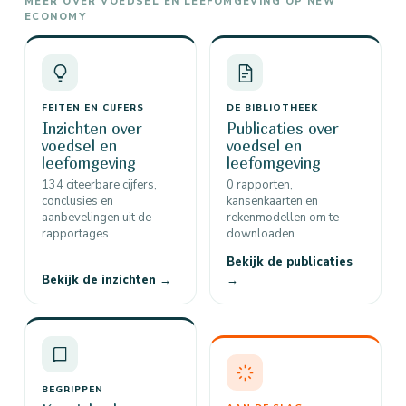
MEER OVER VOEDSEL EN LEEFOMGEVING OP NEW
ECONOMY
FEITEN EN CIJFERS
DE BIBLIOTHEEK
Inzichten over
Publicaties over
voedsel en
voedsel en
leefomgeving
leefomgeving
134 citeerbare cijfers,
0 rapporten,
conclusies en
kansenkaarten en
aanbevelingen uit de
rekenmodellen om te
rapportages.
downloaden.
Bekijk de publicaties
Bekijk de inzichten →
→
BEGRIPPEN