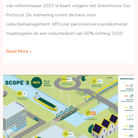
van referentiejaar 2022 in kaart volgens het Greenhouse Gas
Protocol. De nulmeting vormt de basis voor
reductiemanagement, KPI’s per personenvervoerskilometer,
maatregelen en een reductiedoel van 50% richting 2030.
Ride-
Read More »
Check
CO₂-
eq
reductiemanagement