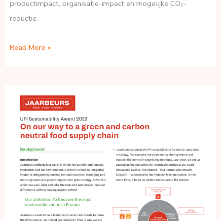
productimpact, organisatie-impact en mogelijke CO₂-
reductie.
JOYinCARE:
Read More »
70%
CO₂-
reductie
in
de
zorg
met
nulmeting
en
LCA