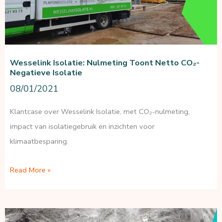
Wesselink Isolatie: Nulmeting Toont Netto CO₂-
Negatieve Isolatie
08/01/2021
Klantcase over Wesselink Isolatie, met CO₂-nulmeting,
impact van isolatiegebruik en inzichten voor
klimaatbesparing.
Wesselink
Read More »
Isolatie:
nulmeting
toont