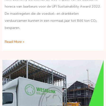
horeca van Jaarbeurs voor de UFI Sustainability Award 2022.
De maatregelen die de voedsel- en drankketen
verduurzamen kunnen in een normaal jaar tot 846 ton CO₂
besparen.
Jaarbeurs:
Read More »
naar
een
klimaatneutrale
voedselketen