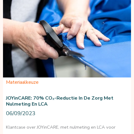
2
en
3
in
kaart
voor
CSRD
Materiaalkeuze
JOYinCARE: 70% CO₂-Reductie In De Zorg Met
Nulmeting En LCA
06/09/2023
Klantcase over JOYinCARE, met nulmeting en LCA voor