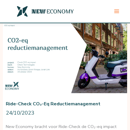
Ga
naar
de
inhoud
Ride-Check CO₂-Eq Reductiemanagement
24/10/2023
New Economy bracht voor Ride-Check de CO₂-eq impact