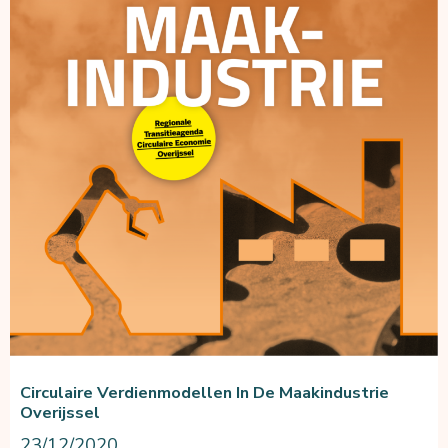
mycelium-
isolatie
Circulaire Verdienmodellen In De Maakindustrie
Overijssel
23/12/2020