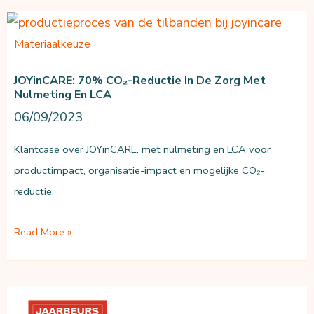
1,
2
Materiaalkeuze
en
JOYinCARE: 70% CO₂-Reductie In De Zorg Met
3
Nulmeting En LCA
in
06/09/2023
kaart
voor
Klantcase over JOYinCARE, met nulmeting en LCA voor
CSRD
productimpact, organisatie-impact en mogelijke CO₂-
reductie.
JOYinCARE:
Read More »
70%
CO₂-
reductie