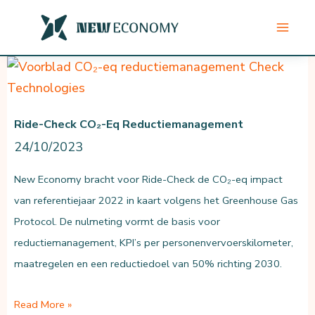
Ga
naar
de
inhoud
Ride-Check CO₂-Eq Reductiemanagement
24/10/2023
New Economy bracht voor Ride-Check de CO₂-eq impact
van referentiejaar 2022 in kaart volgens het Greenhouse Gas
Protocol. De nulmeting vormt de basis voor
reductiemanagement, KPI’s per personenvervoerskilometer,
maatregelen en een reductiedoel van 50% richting 2030.
Ride-
Read More »