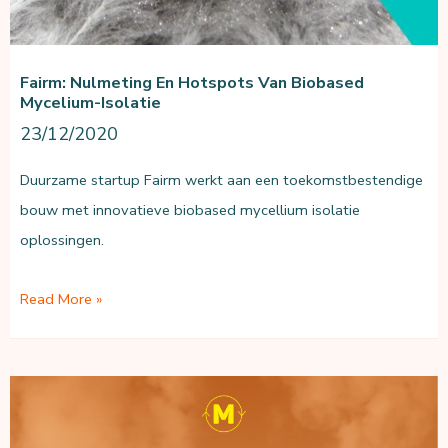
Fairm: Nulmeting En Hotspots Van Biobased
Mycelium-Isolatie
23/12/2020
Duurzame startup Fairm werkt aan een toekomstbestendige
bouw met innovatieve biobased mycellium isolatie
oplossingen.
Fairm:
Read More »
nulmeting
en
hotspots
van
biobased