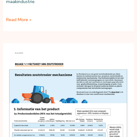
maakindustrie.
Circulaire
Read More »
UPS
systemen