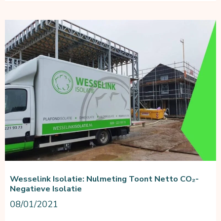
een
klimaatneutrale
voedselketen
Wesselink Isolatie: Nulmeting Toont Netto CO₂-
Negatieve Isolatie
08/01/2021