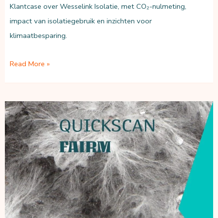
Klantcase over Wesselink Isolatie, met CO₂-nulmeting,
impact van isolatiegebruik en inzichten voor
klimaatbesparing.
Wesselink
Read More »
Isolatie:
nulmeting
toont
netto
CO₂-
negatieve
isolatie