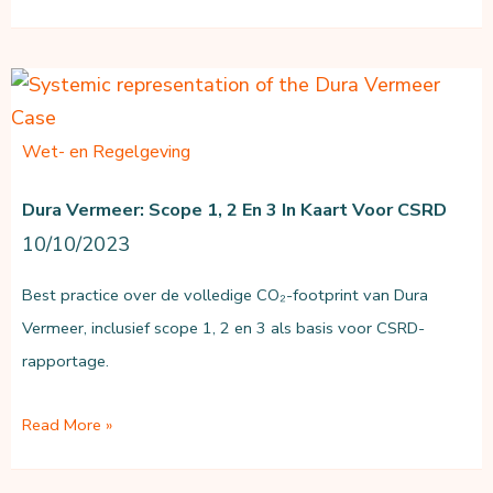
Check
CO₂-
eq
reductiemanagement
Wet- en Regelgeving
Dura Vermeer: Scope 1, 2 En 3 In Kaart Voor CSRD
10/10/2023
Best practice over de volledige CO₂-footprint van Dura
Vermeer, inclusief scope 1, 2 en 3 als basis voor CSRD-
rapportage.
Dura
Read More »
Vermeer:
scope