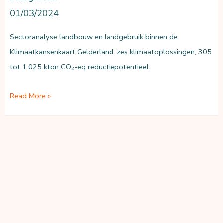
01/03/2024
Sectoranalyse landbouw en landgebruik binnen de
Klimaatkansenkaart Gelderland: zes klimaatoplossingen, 305
tot 1.025 kton CO₂-eq reductiepotentieel.
Klimaatkansen
Read More »
Gelderland:
landbouw
en
landgebruik