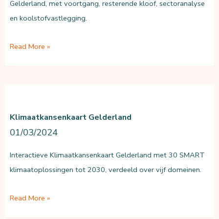
Gelderland, met voortgang, resterende kloof, sectoranalyse
en koolstofvastlegging.
Klimaatkansen
Read More »
Gelderland:
Momentopname
&
Reflectie
Klimaatkansenkaart Gelderland
2025
01/03/2024
Interactieve Klimaatkansenkaart Gelderland met 30 SMART
klimaatoplossingen tot 2030, verdeeld over vijf domeinen.
Klimaatkansenkaart
Read More »
Gelderland