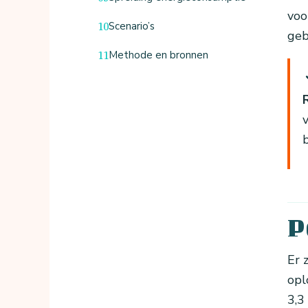
voo
Scenario’s
geb
Methode en bronnen
P
Er 
opl
3,3