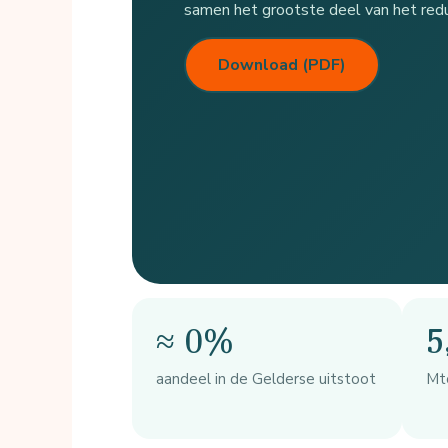
samen het grootste deel van het redu
Download (PDF)
≈ 0%
5
aandeel in de Gelderse uitstoot
Mt