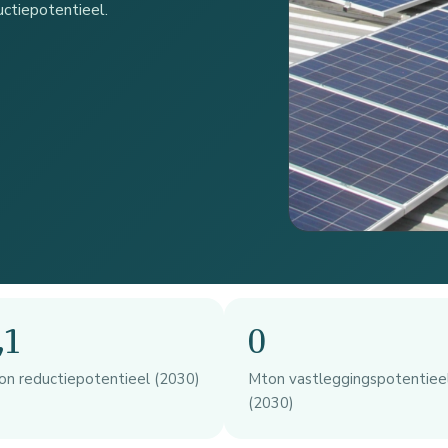
ctiepotentieel.
,1
0
on reductiepotentieel (2030)
Mton vastleggingspotentiee
(2030)