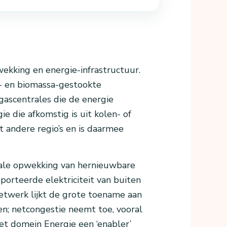
ekking en energie-infrastructuur.
n- en biomassa-gestookte
 gascentrales die de energie
 die afkomstig is uit kolen- of
it andere regio’s en is daarmee
kale opwekking van hernieuwbare
mporteerde elektriciteit van buiten
etwerk lijkt de grote toename aan
nen; netcongestie neemt toe, vooral
et domein Energie een ‘enabler’