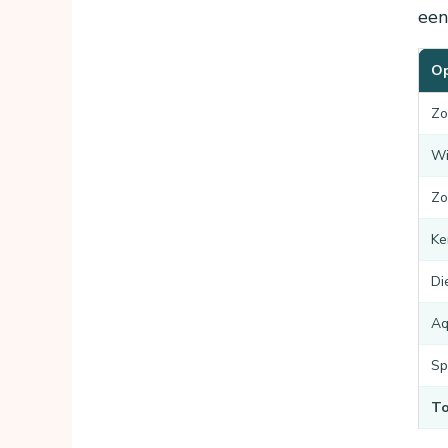
een
Op
Zo
Wi
Zo
Ke
Di
Aq
Sp
To