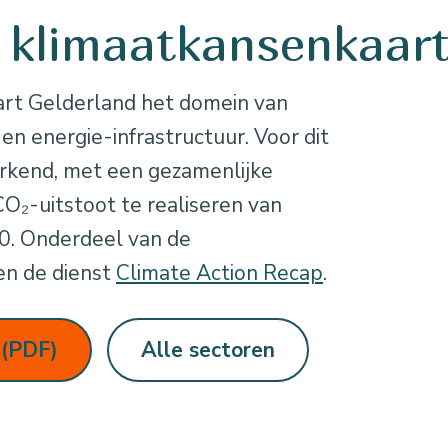
e klimaatkansenkaar
aart Gelderland het domein van
n energie-infrastructuur. Voor dit
erkend, met een gezamenlijke
O₂-uitstoot te realiseren van
30. Onderdeel van de
n de dienst
Climate Action Recap
.
 (PDF)
Alle sectoren