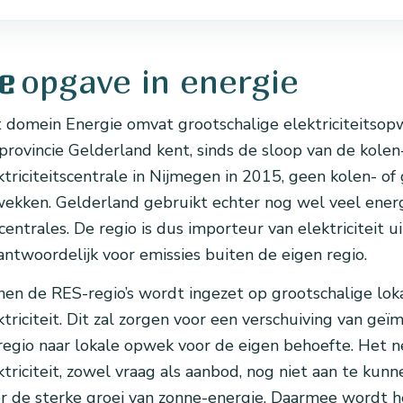
opgave in energie
e
 domein Energie omvat grootschalige elektriciteitsopw
provincie Gelderland kent, sinds de sloop van de kole
ktriciteitscentrale in Nijmegen in 2015, geen kolen- of
ekken. Gelderland gebruikt echter nog wel veel energie
centrales. De regio is dus importeur van elektriciteit u
antwoordelijk voor emissies buiten de eigen regio.
nen de RES-regio’s wordt ingezet op grootschalige lo
ktriciteit. Dit zal zorgen voor een verschuiving van geï
regio naar lokale opwek voor de eigen behoefte. Het n
ktriciteit, zowel vraag als aanbod, nog niet aan te kun
r de sterke groei van zonne-energie. Daarmee wordt h