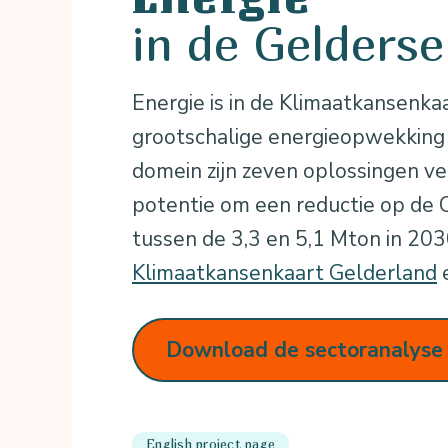
in de Gelders
Energie is in de Klimaatkansenk
grootschalige energieopwekking e
domein zijn zeven oplossingen v
potentie om een reductie op de C
tussen de 3,3 en 5,1 Mton in 20
Klimaatkansenkaart Gelderland
e
Download de sectoranalyse
English project page