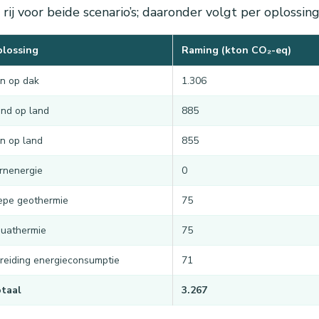
 rij voor beide scenario’s; daaronder volgt per oplossing
lossing
Raming (kton CO₂-eq)
n op dak
1.306
nd op land
885
n op land
855
rnenergie
0
epe geothermie
75
uathermie
75
reiding energieconsumptie
71
taal
3.267