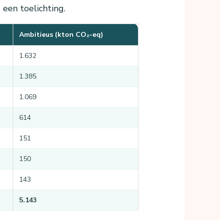
 een toelichting.
Ambitieus (kton CO₂-eq)
1.632
1.385
1.069
614
151
150
143
5.143