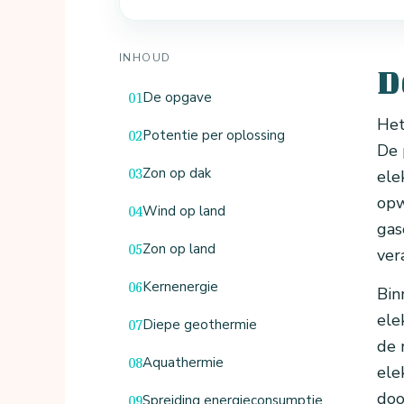
INHOUD
D
De opgave
Het
Potentie per oplossing
De 
Zon op dak
ele
opw
Wind op land
gas
Zon op land
ver
Kernenergie
Bin
ele
Diepe geothermie
de 
Aquathermie
ele
doo
Spreiding energieconsumptie