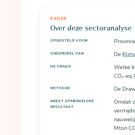
KADER
Over deze sectoranalyse
Provinci
OPGESTELD VOOR
De
Klim
ONDERDEEL VAN
Welke kl
DE VRAAG
CO₂-eq l
De Draw
METHODE
Omdat de
MEEST OPMERKELIJKE
RESULTAAT
vermijdi
nauwelij
Mton CO