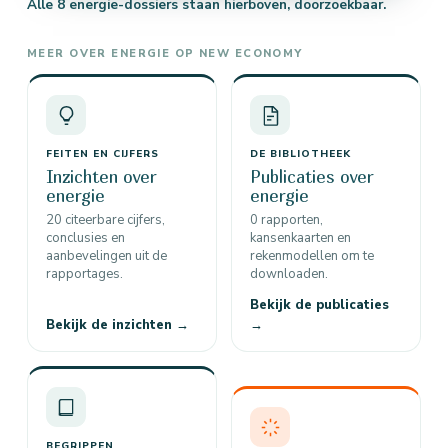
Alle 8 energie-dossiers staan hierboven, doorzoekbaar.
MEER OVER ENERGIE OP NEW ECONOMY
FEITEN EN CIJFERS
DE BIBLIOTHEEK
Inzichten over
Publicaties over
energie
energie
20 citeerbare cijfers,
0 rapporten,
conclusies en
kansenkaarten en
aanbevelingen uit de
rekenmodellen om te
rapportages.
downloaden.
Bekijk de publicaties
Bekijk de inzichten →
→
BEGRIPPEN