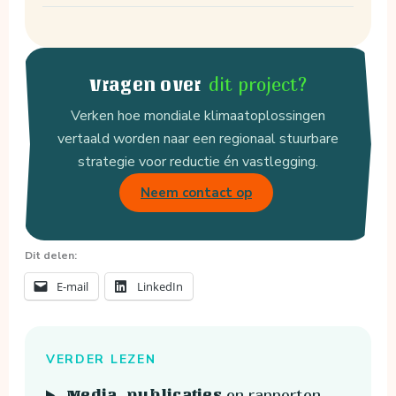
dit project?
Vragen over
Verken hoe mondiale klimaatoplossingen
vertaald worden naar een regionaal stuurbare
strategie voor reductie én vastlegging.
Neem contact op
Dit delen:
E-mail
LinkedIn
VERDER LEZEN
en rapporten
Media, publicaties