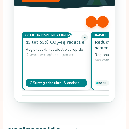
CIJFER · KLIMAAT EN STRATEGIE
INZICHT · KLIMAAT E
45 tot 55% CO₂-eq reductie
Reductie én vas
samen in beeld
Regionaal klimaatdoel waarop de
Drawdown-oplossingen en
Regionale klimaatk
koolstofvastlegging worden
pas compleet als
aangesloten.
broeikasgasreductie
koolstofvastlegging t
komen.
↗
↗
Strategische uitrol & analyse klimaatkansen Drawdown
KANS