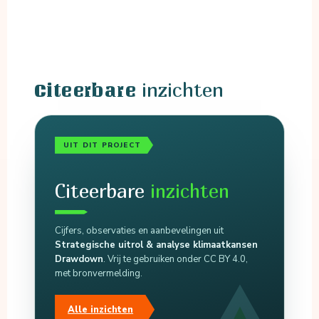
inzichten
Citeerbare
UIT DIT PROJECT
Citeerbare
inzichten
Cijfers, observaties en aanbevelingen uit
Strategische uitrol & analyse klimaatkansen
Drawdown
. Vrij te gebruiken onder CC BY 4.0,
met bronvermelding.
Alle inzichten