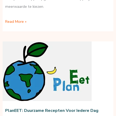
meerwaarde te kiezen.
Transform:
Read More »
buurtaanpak
voor
gemeenten
PlanEET: Duurzame Recepten Voor Iedere Dag