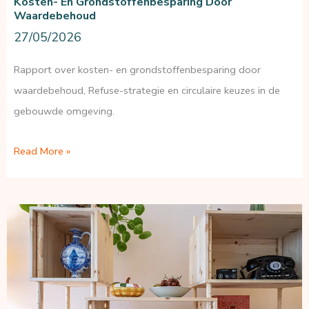
Kosten- En Grondstoffenbesparing Door
Waardebehoud
27/05/2026
Rapport over kosten- en grondstoffenbesparing door
waardebehoud, Refuse-strategie en circulaire keuzes in de
gebouwde omgeving.
Kosten-
Read More »
en
grondstoffenbesparing
door
waardebehoud