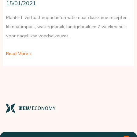
15/01/2021
PlanEET vertaalt impactinformatie naar duurzame recepten,
klimaatimpact, watergebruik, landgebruik en 7 weekmenu’s
voor dagelijkse voedselkeuzes.
PlanEET:
Read More »
duurzame
recepten
voor
iedere
dag