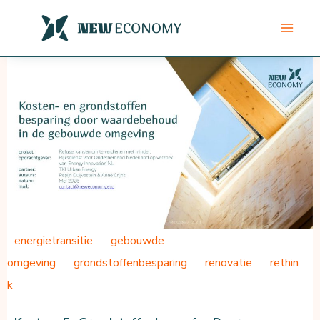
Ga
naar
de
inhoud
energietransitie
gebouwde
omgeving
grondstoffenbesparing
renovatie
rethin
k