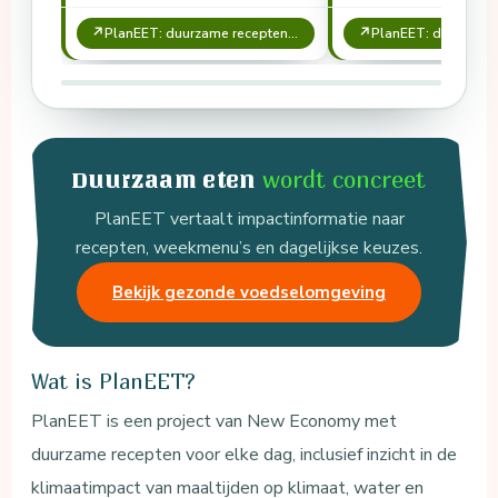
(2021).
↗
↗
PlanEET: duurzame recepten voor iedere dag
wordt concreet
Duurzaam eten
PlanEET vertaalt impactinformatie naar
recepten, weekmenu’s en dagelijkse keuzes.
Bekijk gezonde voedselomgeving
Wat is PlanEET?
PlanEET is een project van New Economy met
duurzame recepten voor elke dag, inclusief inzicht in de
klimaatimpact van maaltijden op klimaat, water en