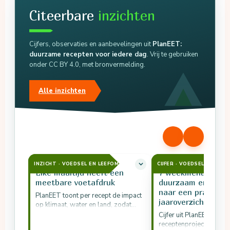
Citeerbare
inzichten
Cijfers, observaties en aanbevelingen uit
PlanEET:
duurzame recepten voor iedere dag
. Vrij te gebruiken
onder CC BY 4.0, met bronvermelding.
Alle inzichten
INZICHT · VOEDSEL EN LEEFOMGEVING
CIJFER · VOEDSEL EN LEE
Elke maaltijd heeft een
7 weekmenu’s vert
meetbare voetafdruk
duurzaam en gezo
naar een praktisch
PlanEET toont per recept de impact
jaaroverzicht
op klimaat, water en land, zodat
bewuste keuzes mogelijk zijn.
Cijfer uit PlanEET, het
receptenproject van N