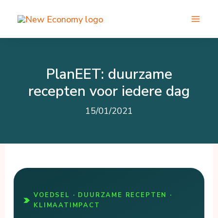
Ga
naar
de
inhoud
PlanEET: duurzame
recepten voor iedere dag
15/01/2021
VOEDSEL · DUURZAME RECEPTEN ·
KLIMAATIMPACT