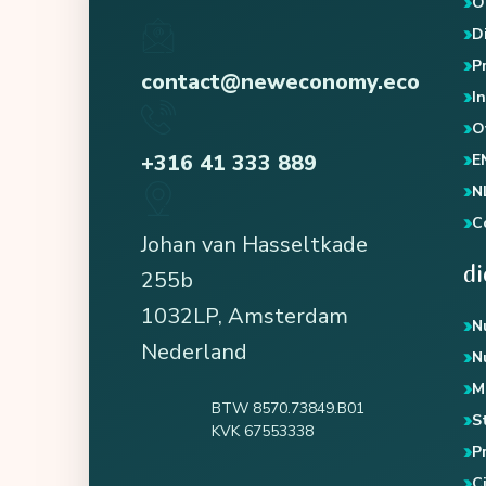
O
D
P
contact@neweconomy.eco
I
O
+316 41 333 889
E
N
C
Johan van Hasseltkade
d
255b
1032LP, Amsterdam
N
Nederland
N
M
BTW 8570.73849.B01
S
KVK 67553338
P
Ci