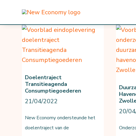
Ga
naar
de
inhoud
Doelentraject
Transitieagenda
Duurz
Consumptiegoederen
Haveno
21/04/2022
Zwoll
20/04
New Economy ondersteunde het
doelentraject van de
Onderzo