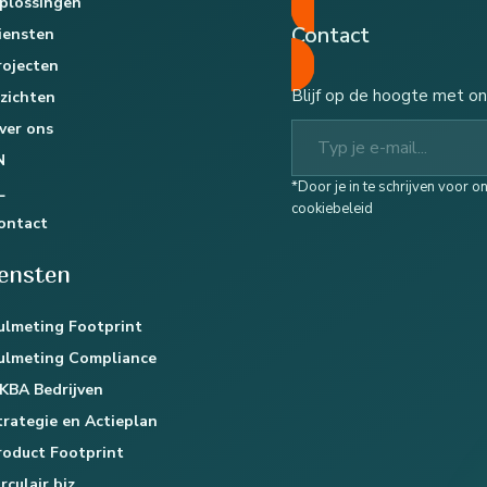
plossingen
Contact
iensten
rojecten
Blijf op de hoogte met on
nzichten
Typ je e-mail...
ver ons
N
*Door je in te schrijven voor 
L
cookiebeleid
ontact
iensten
ulmeting Footprint
ulmeting Compliance
KBA Bedrijven
trategie en Actieplan
roduct Footprint
rculair.biz