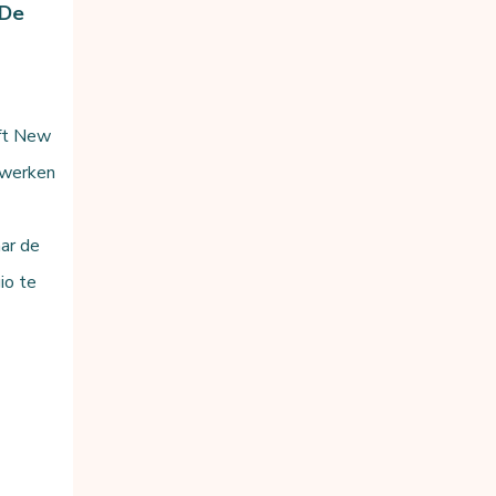
 De
eft New
 werken
aar de
io te