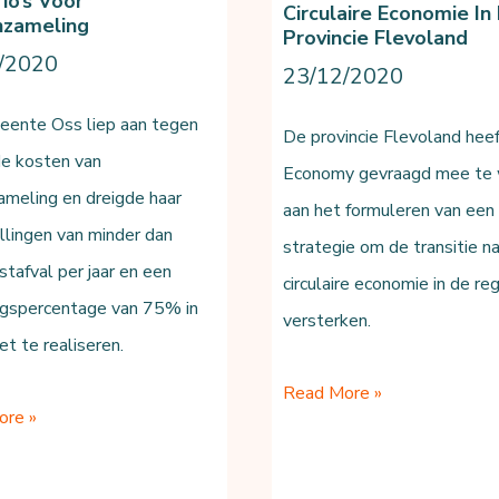
io’s Voor
Circulaire Economie In
nzameling
Provincie Flevoland
/2020
23/12/2020
ente Oss liep aan tegen
De provincie Flevoland he
de kosten van
Economy gevraagd mee te
zameling en dreigde haar
aan het formuleren van een
llingen van minder dan
strategie om de transitie n
tafval per jaar en een
circulaire economie in de reg
ngspercentage van 75% in
versterken.
t te realiseren.
Circulaire
Read More »
ore »
Economie
in