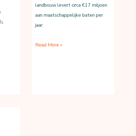
landbouw levert circa €17 miljoen
n
aan maatschappelijke baten per
O₂
jaar.
Indicatieve
Read More »
MKBA
De
Plaetse
(Zuid)