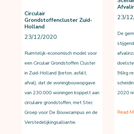
Scenar
Afvali
Circulair
23/12
Grondstoffencluster Zuid-
Holland
De geme
23/12/2020
stijgen
Ruimtelijk-economisch model voor
afvalin
een Circulair Grondstoffen Cluster
doelste
in Zuid-Holland (beton, asfalt,
96kg res
afval), dat de woningbouwopgave
scheidi
van 230.000 woningen koppelt aan
2020 nie
circulaire grondstoffen, met Stec
‘Minder
Read M
Groep voor De Bouwcampus en de
afval,
Verstedelijkingsalliantie.
meer