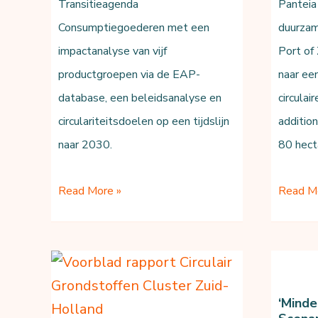
Transitieagenda
Panteia
Consumptiegoederen met een
duurzam
impactanalyse van vijf
Port of 
productgroepen via de EAP-
naar ee
database, een beleidsanalyse en
circulai
circulariteitsdoelen op een tijdslijn
additio
naar 2030.
80 hect
Doelentraject
Duurza
Read More »
Read M
Transitieagenda
havenon
Consumptiegoederen
Port
of
Zwolle
‘Minde