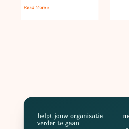
Circulair
waarde’
Read More »
Grondstoffencluster
scenario
Zuid-
voor
Holland
afvalin
helpt jouw organisatie
m
verder te gaan