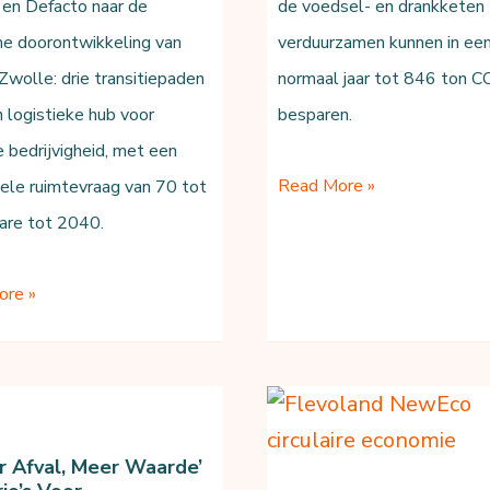
 en Defacto naar de
de voedsel- en drankketen
e doorontwikkeling van
verduurzamen kunnen in ee
Zwolle: drie transitiepaden
normaal jaar tot 846 ton C
n logistieke hub voor
besparen.
re bedrijvigheid, met een
Jaarbeurs:
Read More »
nele ruimtevraag van 70 tot
naar
are tot 2040.
een
me
klimaatneutrale
ore »
twikkeling
voedselketen
r Afval, Meer Waarde’