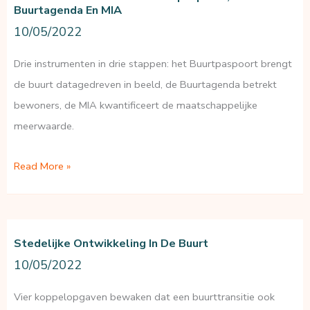
MKBA
Buurtagenda En MIA
de
10/05/2022
noodzaak
Drie instrumenten in drie stappen: het Buurtpaspoort brengt
onderstreept
de buurt datagedreven in beeld, de Buurtagenda betrekt
bewoners, de MIA kwantificeert de maatschappelijke
meerwaarde.
De
Read More »
Transform-
methode:
Buurtpaspoort,
Stedelijke Ontwikkeling In De Buurt
Buurtagenda
10/05/2022
en
MIA
Vier koppelopgaven bewaken dat een buurttransitie ook