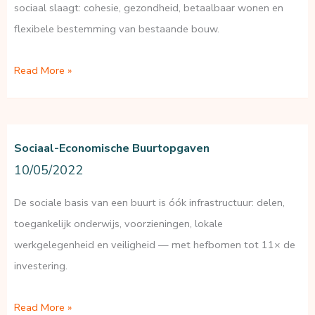
sociaal slaagt: cohesie, gezondheid, betaalbaar wonen en
flexibele bestemming van bestaande bouw.
Stedelijke
Read More »
ontwikkeling
in
de
Sociaal-Economische Buurtopgaven
buurt
10/05/2022
De sociale basis van een buurt is óók infrastructuur: delen,
toegankelijk onderwijs, voorzieningen, lokale
werkgelegenheid en veiligheid — met hefbomen tot 11× de
investering.
Sociaal-
Read More »