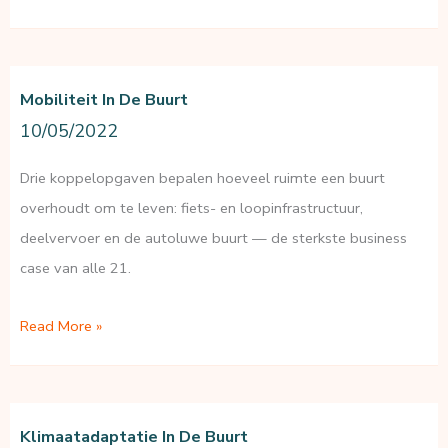
economische
buurtopgaven
Mobiliteit In De Buurt
10/05/2022
Drie koppelopgaven bepalen hoeveel ruimte een buurt
overhoudt om te leven: fiets- en loopinfrastructuur,
deelvervoer en de autoluwe buurt — de sterkste business
case van alle 21.
Mobiliteit
Read More »
in
de
buurt
Klimaatadaptatie In De Buurt