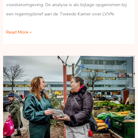
voedselomgeving. De analyse is als bijlage opgenomen bij
een regeringsbrief aan de Tweede Kamer over LVVN.
Impactanalyse
Read More »
gezonde
en
toegankelijke
voedselomgeving
–
Mensa
Mensa