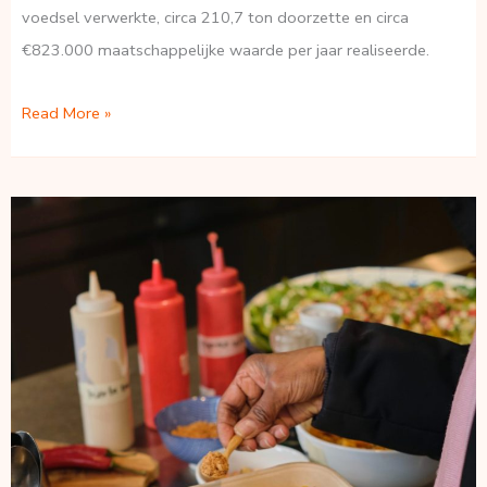
voedsel verwerkte, circa 210,7 ton doorzette en circa
€823.000 maatschappelijke waarde per jaar realiseerde.
Voedselhubs
Read More »
en
de
kracht
van
Voedselcirkel
Amsterdam