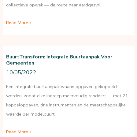
collectieve opwek — de route naar aardgasvrij.
Energiesysteem
Read More »
in
de
buurt
BuurtTransform: Integrale Buurtaanpak Voor
Gemeenten
10/05/2022
Eén integrale buurtaanpak waarin opgaven gekoppeld
worden, zodat elke ingreep meervoudig rendeert — met 21
koppelopgaven, drie instrumenten en de maatschappelijke
waarde per modelbuurt.
BuurtTransform:
Read More »