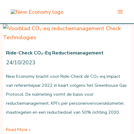
Ga
naar
de
inhoud
Ride-Check CO₂-Eq Reductiemanagement
24/10/2023
New Economy bracht voor Ride-Check de CO₂-eq impact
van referentiejaar 2022 in kaart volgens het Greenhouse Gas
Protocol. De nulmeting vormt de basis voor
reductiemanagement, KPI’s per personenvervoerskilometer,
maatregelen en een reductiedoel van 50% richting 2030.
Ride-
Read More »