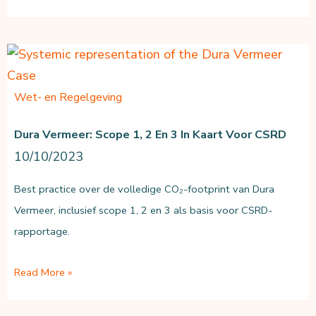
Check
CO₂-
eq
reductiemanagement
Wet- en Regelgeving
Dura Vermeer: Scope 1, 2 En 3 In Kaart Voor CSRD
10/10/2023
Best practice over de volledige CO₂-footprint van Dura
Vermeer, inclusief scope 1, 2 en 3 als basis voor CSRD-
rapportage.
Dura
Read More »
Vermeer:
scope