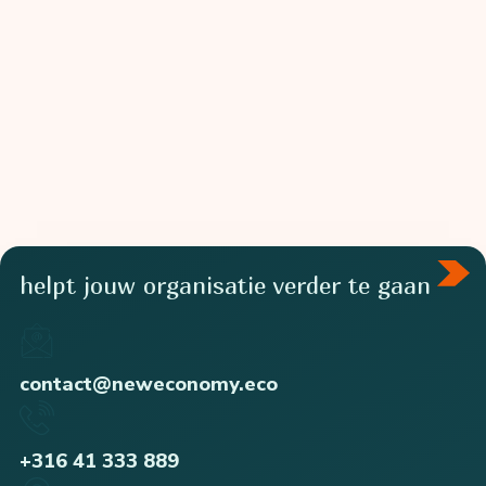
1,
2
en
3
in
kaart
voor
CSRD
helpt jouw organisatie verder te gaan
contact@neweconomy.eco
+316 41 333 889