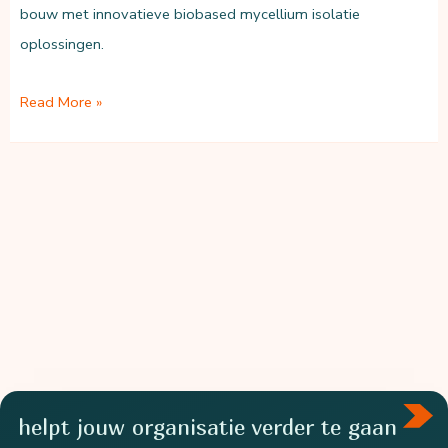
bouw met innovatieve biobased mycellium isolatie
oplossingen.
Fairm:
Read More »
nulmeting
en
hotspots
van
biobased
mycelium-
isolatie
helpt jouw organisatie verder te gaan