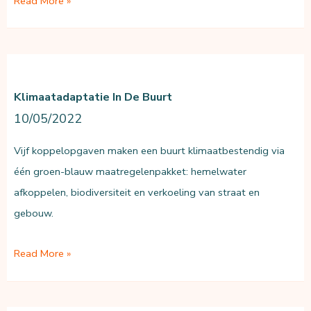
Read More »
in
de
buurt
Klimaatadaptatie In De Buurt
10/05/2022
Vijf koppelopgaven maken een buurt klimaatbestendig via
één groen-blauw maatregelenpakket: hemelwater
afkoppelen, biodiversiteit en verkoeling van straat en
gebouw.
Klimaatadaptatie
Read More »
in
de