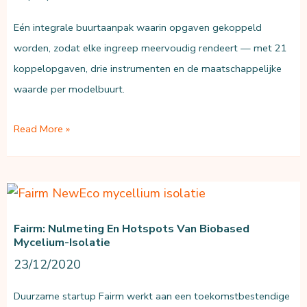
Eén integrale buurtaanpak waarin opgaven gekoppeld
worden, zodat elke ingreep meervoudig rendeert — met 21
koppelopgaven, drie instrumenten en de maatschappelijke
waarde per modelbuurt.
BuurtTransform:
Read More »
integrale
buurtaanpak
voor
gemeenten
Fairm: Nulmeting En Hotspots Van Biobased
Mycelium-Isolatie
23/12/2020
Duurzame startup Fairm werkt aan een toekomstbestendige