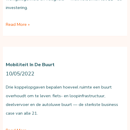
investering.
Sociaal-
Read More »
economische
buurtopgaven
Mobiliteit In De Buurt
10/05/2022
Drie koppelopgaven bepalen hoeveel ruimte een buurt
overhoudt om te leven: fiets- en loopinfrastructuur,
deelvervoer en de autoluwe buurt — de sterkste business
case van alle 21.
Mobiliteit