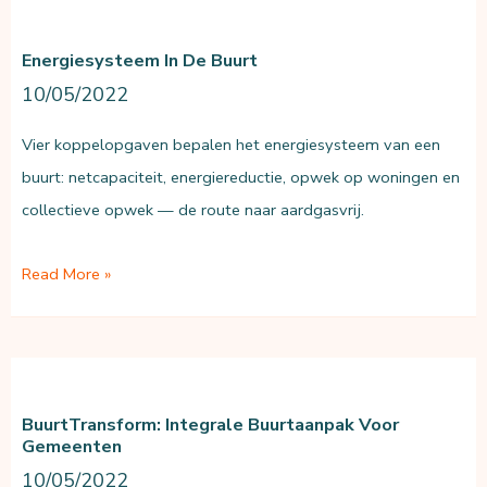
buurt
Energiesysteem In De Buurt
10/05/2022
Vier koppelopgaven bepalen het energiesysteem van een
buurt: netcapaciteit, energiereductie, opwek op woningen en
collectieve opwek — de route naar aardgasvrij.
Energiesysteem
Read More »
in
de
buurt
BuurtTransform: Integrale Buurtaanpak Voor
Gemeenten
10/05/2022