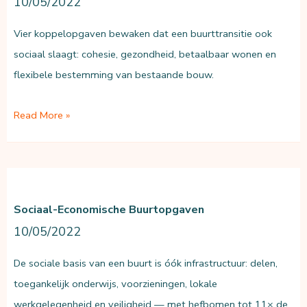
10/05/2022
MIA
Vier koppelopgaven bewaken dat een buurttransitie ook
sociaal slaagt: cohesie, gezondheid, betaalbaar wonen en
flexibele bestemming van bestaande bouw.
Stedelijke
Read More »
ontwikkeling
in
de
buurt
Sociaal-Economische Buurtopgaven
10/05/2022
De sociale basis van een buurt is óók infrastructuur: delen,
toegankelijk onderwijs, voorzieningen, lokale
werkgelegenheid en veiligheid — met hefbomen tot 11× de