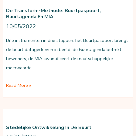
De Transform-Methode: Buurtpaspoort,
Buurtagenda En MIA
10/05/2022
Drie instrumenten in drie stappen: het Buurtpaspoort brengt
de buurt datagedreven in beeld, de Buurtagenda betrekt
bewoners, de MIA kwantificeert de maatschappelijke
meerwaarde.
De
Read More »
Transform-
methode:
Buurtpaspoort,
Buurtagenda
Stedelijke Ontwikkeling In De Buurt
en