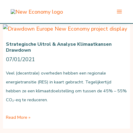
Ga
naar
de
inhoud
Strategische Uitrol & Analyse Klimaatkansen
Drawdown
07/01/2021
Veel (decentrale) overheden hebben een regionale
energietransitie (RES) in kaart gebracht. Tegelijkertijd
hebben ze een klimaatdoelstelling om tussen de 45% – 55%
CO₂-eq te reduceren.
Strategische
Read More »
uitrol