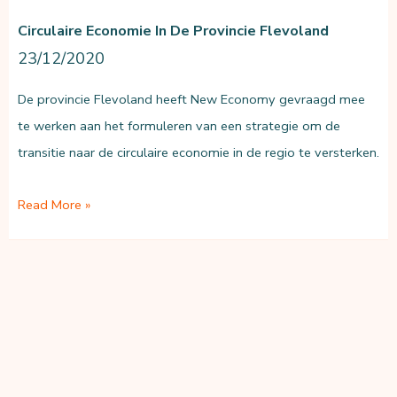
in
Circulaire Economie In De Provincie Flevoland
gemeente
23/12/2020
Veere
De provincie Flevoland heeft New Economy gevraagd mee
te werken aan het formuleren van een strategie om de
transitie naar de circulaire economie in de regio te versterken.
Circulaire
Read More »
Economie
in
de
Provincie
Flevoland