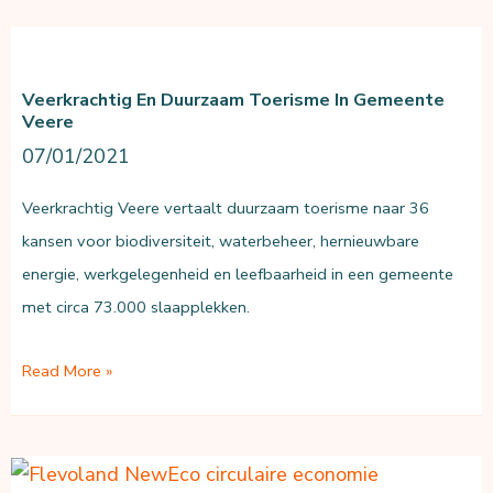
&
analyse
klimaatkansen
Veerkrachtig En Duurzaam Toerisme In Gemeente
Drawdown
Veere
07/01/2021
Veerkrachtig Veere vertaalt duurzaam toerisme naar 36
kansen voor biodiversiteit, waterbeheer, hernieuwbare
energie, werkgelegenheid en leefbaarheid in een gemeente
met circa 73.000 slaapplekken.
Veerkrachtig
Read More »
en
duurzaam
toerisme