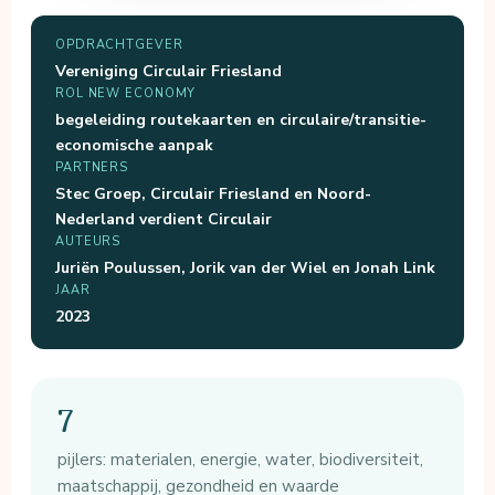
OPDRACHTGEVER
Vereniging Circulair Friesland
ROL NEW ECONOMY
begeleiding routekaarten en circulaire/transitie-
economische aanpak
PARTNERS
Stec Groep, Circulair Friesland en Noord-
Nederland verdient Circulair
AUTEURS
Juriën Poulussen, Jorik van der Wiel en Jonah Link
JAAR
2023
7
pijlers: materialen, energie, water, biodiversiteit,
maatschappij, gezondheid en waarde