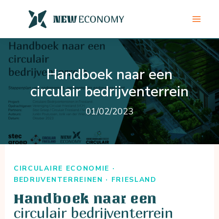
Ga
naar
de
inhoud
Handboek naar een
circulair bedrijventerrein
01/02/2023
CIRCULAIRE ECONOMIE ·
BEDRIJVENTERREINEN · FRIESLAND
Handboek naar een
circulair bedrijventerrein