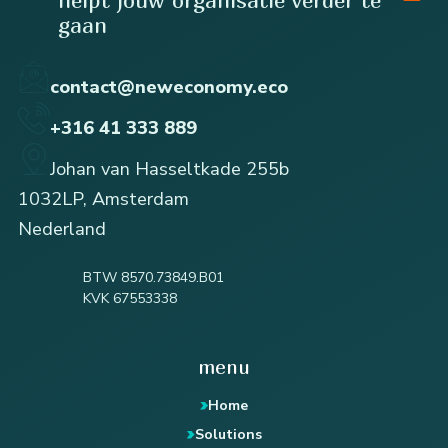
helpt jouw organisatie verder te
gaan
contact@neweconomy.eco
+316 41 333 889
Johan van Hasseltkade 255b
1032LP, Amsterdam
Nederland
BTW 8570.73849.B01
KVK 67553338
menu
Home
Solutions