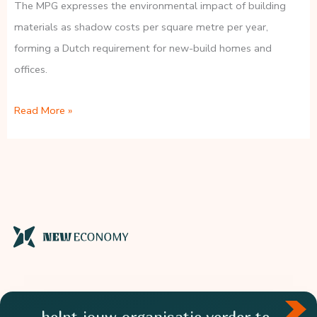
The MPG expresses the environmental impact of building
materials as shadow costs per square metre per year,
forming a Dutch requirement for new-build homes and
offices.
What
Read More »
is
the
MPG
(Environmental
Performance
of
Buildings)?