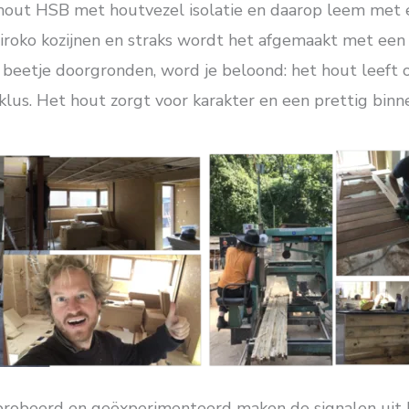
t HSB met houtvezel isolatie en daarop leem met een
 iroko kozijnen en straks wordt het afgemaakt met een
eetje doorgronden, word je beloond: het hout leeft oo
klus. Het hout zorgt voor karakter en een prettig binn
robeerd en geëxperimenteerd maken de signalen uit De