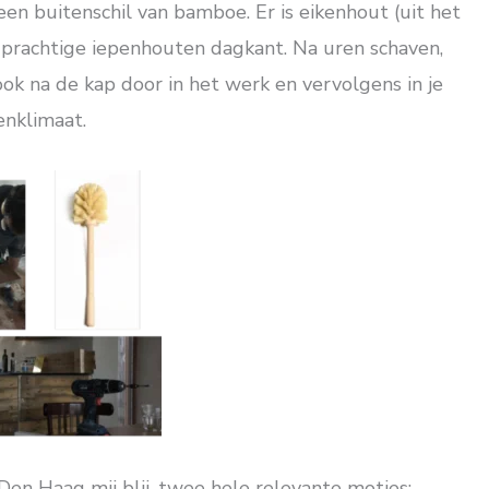
 buitenschil van bamboe. Er is eikenhout (uit het
 prachtige iepenhouten dagkant. Na uren schaven,
k na de kap door in het werk en vervolgens in je
enklimaat.
n Haag mij blij, twee hele relevante moties: