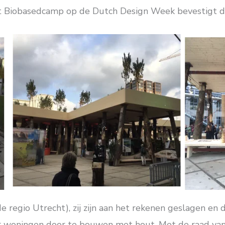
et Biobasedcamp op de Dutch Design Week bevestigt di
egio Utrecht), zij zijn aan het rekenen geslagen en de
 woningen door te bouwen met hout. Met de raad van 